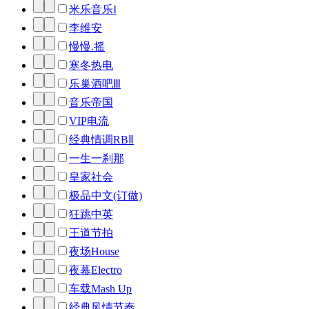
米乐音乐‖
李维安
慢慢.摇
寒冬热电
乐巢酒吧Ⅲ
音乐帝国
VIP电流
经典情调RBⅡ
一生一刹那
皇家社会
极品中文(订做)
狂跳中英
王道节拍
夜场House
夜幕Electro
车载Mash Up
经典风情节奏