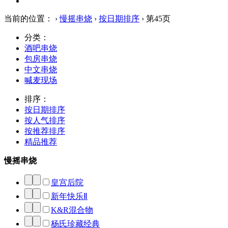
当前的位置：
›
慢摇串烧
›
按日期排序
› 第45页
分类：
酒吧串烧
包房串烧
中文串烧
喊麦现场
排序：
按日期排序
按人气排序
按推荐排序
精品推荐
慢摇串烧
皇宫后院
新年快乐Ⅱ
K&R混合物
杨氏珍藏经典