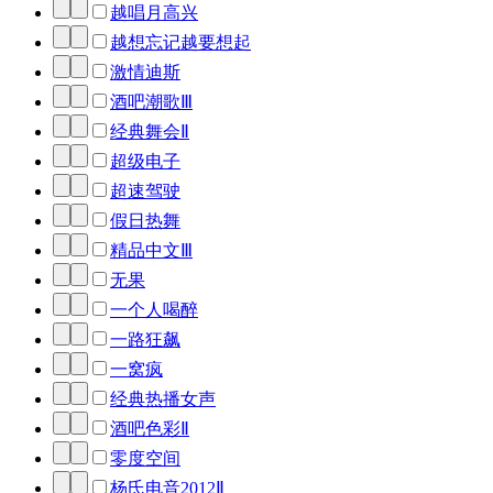
越唱月高兴
越想忘记越要想起
激情迪斯
酒吧潮歌Ⅲ
经典舞会Ⅱ
超级电子
超速驾驶
假日热舞
精品中文Ⅲ
无果
一个人喝醉
一路狂飙
一窝疯
经典热播女声
酒吧色彩Ⅱ
零度空间
杨氏电音2012Ⅱ