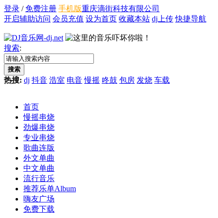
登录
/
免费注册
手机版
重庆滴街科技有限公司
开启辅助访问
会员充值
设为首页
收藏本站
dj上传
快捷导航
搜索
:
搜索
热搜:
dj
抖音
浩室
电音
慢摇
咚鼓
包房
发烧
车载
首页
慢摇串烧
劲爆串烧
专业串烧
歌曲连版
外文单曲
中文单曲
流行音乐
推荐乐单
Album
嗨友广场
免费下载