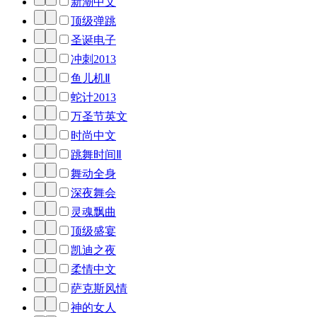
新潮中文
顶级弹跳
圣诞电子
冲刺2013
鱼儿机Ⅱ
蛇计2013
万圣节英文
时尚中文
跳舞时间Ⅱ
舞动全身
深夜舞会
灵魂飘曲
顶级盛宴
凯迪之夜
柔情中文
萨克斯风情
神的女人