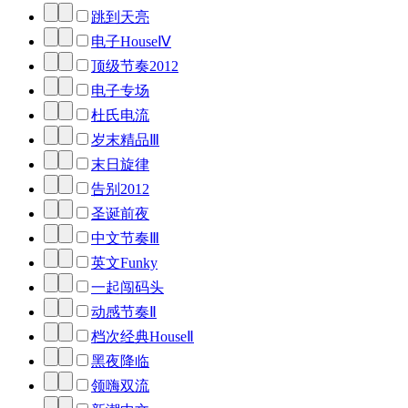
跳到天亮
电子HouseⅣ
顶级节奏2012
电子专场
杜氏电流
岁末精品Ⅲ
末日旋律
告别2012
圣诞前夜
中文节奏Ⅲ
英文Funky
一起闯码头
动感节奏Ⅱ
档次经典HouseⅡ
黑夜降临
领嗨双流