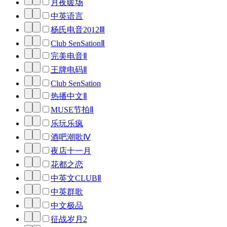
月夜暖场
中英语言
杨氏电音2012Ⅲ
Club SenSationⅡ
完美电音Ⅱ
王牌电码Ⅱ
Club SenSation
热播中文Ⅱ
MUSE节拍Ⅱ
乐玩乐疯
酒吧潮歌Ⅳ
夜店十一月
花都之恋
中英文CLUBⅡ
中英群歌
中文极品
征战岁月2