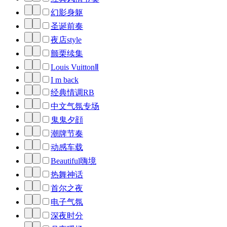
幻影身躯
圣诞前奏
夜店style
颤栗续集
Louis VuittonⅡ
I m back
经典情调RB
中文气氛专场
鬼鬼夕顔
潮牌节奏
动感车载
Beautiful嗨境
热舞神话
首尔之夜
电子气氛
深夜时分