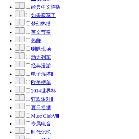
经典中文连版
如果寂寞了
梦幻热播
英文节奏
热舞
喇叭现场
动力列车
经典漫游
电子混搭Ⅱ
欧美榜单
2014世界杯
狂欢派对Ⅱ
夏日摇摆
Muse ClubⅧ
专属电音
时代记忆