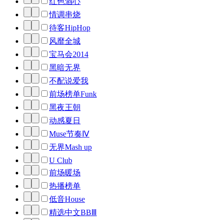
红色酒心
情调串烧
待客HipHop
风靡全城
宝马会2014
黑暗无界
不配说爱我
前场榜单Funk
黑夜王朝
动感夏日
Muse节奏Ⅳ
无界Mash up
U Club
前场暖场
热播榜单
低音House
精选中文BBⅢ