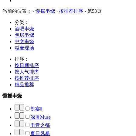
当前的位置：
›
慢摇串烧
›
按推荐排序
› 第53页
分类：
酒吧串烧
包房串烧
中文串烧
喊麦现场
排序：
按日期排序
按人气排序
按推荐排序
精品推荐
慢摇串烧
凯宴Ⅱ
深度Muse
电音之都
夏日风暴