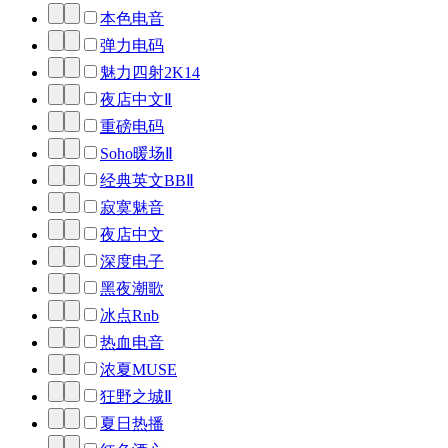
本色电音
弹力电码
魅力四射2K14
夜店中文Ⅱ
重磅电码
Soho暖场Ⅱ
经典英文BBⅡ
寂寞魅音
夜店中文
深度电子
黑夜潮歌
冰点Rnb
热血电音
浓夏MUSE
狂野之城Ⅱ
夏日热播