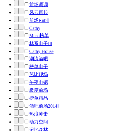
前场调调
风云再起
前场RnbⅡ
Cathy
Muse榜单
林系电子III
Cathy House
潮流酒吧
榜单电子
芭比现场
午夜电锯
极度前场
榜单精品
酒吧前场2014Ⅱ
热浪冲击
动力空间
记忆森林