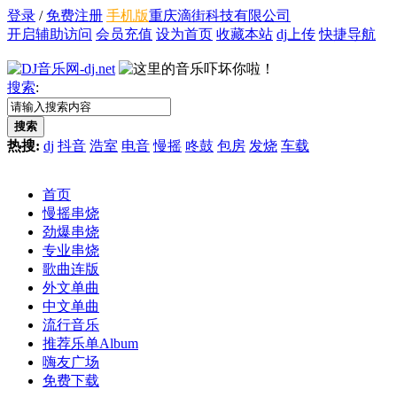
登录
/
免费注册
手机版
重庆滴街科技有限公司
开启辅助访问
会员充值
设为首页
收藏本站
dj上传
快捷导航
搜索
:
搜索
热搜:
dj
抖音
浩室
电音
慢摇
咚鼓
包房
发烧
车载
首页
慢摇串烧
劲爆串烧
专业串烧
歌曲连版
外文单曲
中文单曲
流行音乐
推荐乐单
Album
嗨友广场
免费下载