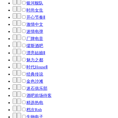
银河舰队
时尚女生
开心节奏Ⅱ
激情中文
迷情电弹
厂牌电音
缪斯酒吧
漂亮姑娘Ⅱ
魅力之都
时代HouseⅡ
经典传说
金色沙滩
迷石俱乐部
酒吧前场待客
精选热电
档次Rnb
生物电子