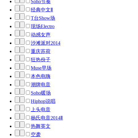
Soho节奏
经典中文Ⅱ
T台Show场
现场Electro
动感女声
沙滩派对2014
重庆苏荷
狂热份子
Muse早场
本色电嗨
潮牌电音
Soho暖场
Hiphop说唱
上头电音
杨氏电音2014Ⅱ
热舞英文
空袭