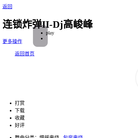
返回
连锁炸弹II-Dj高峻峰
play
更多操作
返回首页
打赏
下载
收藏
好评
舞曲分类：慢摇串烧 -
包房串烧