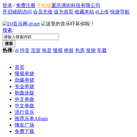
登录
/
免费注册
手机版
重庆滴街科技有限公司
开启辅助访问
会员充值
设为首页
收藏本站
dj上传
快捷导航
搜索
:
搜索
热搜:
dj
抖音
浩室
电音
慢摇
咚鼓
包房
发烧
车载
首页
慢摇串烧
劲爆串烧
专业串烧
歌曲连版
外文单曲
中文单曲
流行音乐
推荐乐单
Album
嗨友广场
免费下载