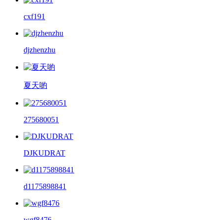
cxf191
djzhenzhu
夏天喲
275680051
DJKUDRAT
d1175898841
wgf8476