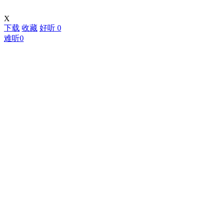
X
下载
收藏
好听
0
难听
0