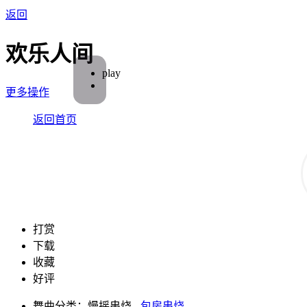
返回
欢乐人间
play
更多操作
返回首页
打赏
下载
收藏
好评
舞曲分类：慢摇串烧 -
包房串烧