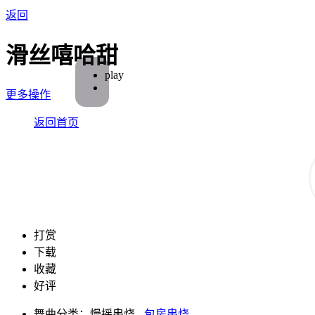
返回
滑丝嘻哈甜
play
更多操作
返回首页
打赏
下载
收藏
好评
舞曲分类：慢摇串烧 -
包房串烧