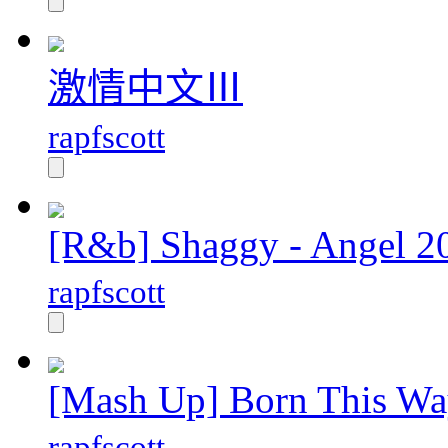
激情中文Ⅲ
rapfscott
[R&b] Shaggy - Angel 2
rapfscott
[Mash Up] Born This W
rapfscott