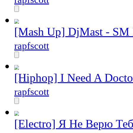
[Mash Up] DjMast - SM 
rapfscott
[Hiphop] I Need A Docto
rapfscott
[Electro] Я Не Верю Те