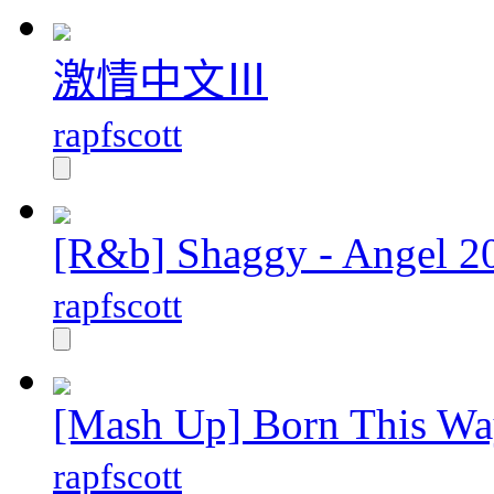
激情中文Ⅲ
rapfscott
[R&b] Shaggy - Angel 2
rapfscott
[Mash Up] Born This W
rapfscott