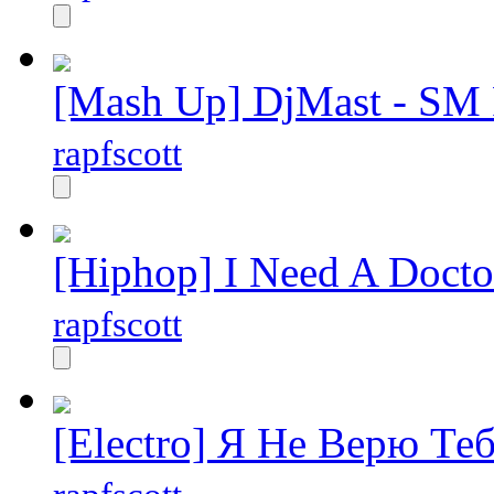
[Mash Up] DjMast - SM 
rapfscott
[Hiphop] I Need A Docto
rapfscott
[Electro] Я Не Верю Те