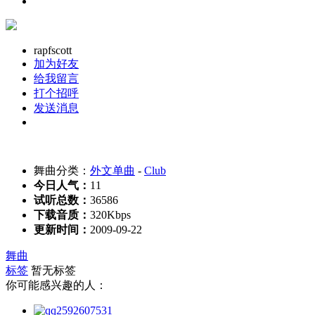
rapfscott
加为好友
给我留言
打个招呼
发送消息
舞曲分类：
外文单曲
-
Club
今日人气：
11
试听总数：
36586
下载音质：
320Kbps
更新时间：
2009-09-22
舞曲
标签
暂无标签
你可能感兴趣的人：