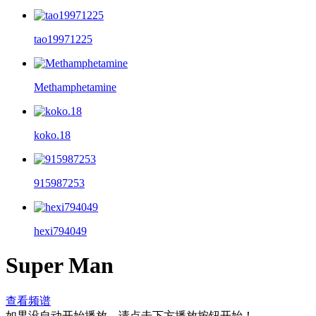
tao19971225
Methamphetamine
koko.18
915987253
hexi794049
Super Man
查看频谱
如果没自动开始播放，请点击下方播放按钮开始！