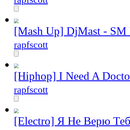
[Mash Up] DjMast - SM 
rapfscott
[Hiphop] I Need A Docto
rapfscott
[Electro] Я Не Верю Те