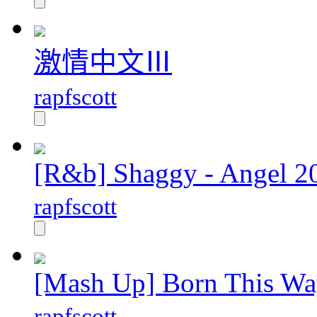
激情中文Ⅲ
rapfscott
[R&b] Shaggy - Angel 2
rapfscott
[Mash Up] Born This W
rapfscott