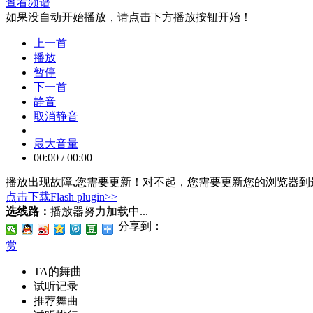
查看频谱
如果没自动开始播放，请点击下方播放按钮开始！
上一首
播放
暂停
下一首
静音
取消静音
最大音量
00:00
/
00:00
播放出现故障,您需要更新！
对不起，您需要更新您的浏览器到最
点击下载Flash plugin>>
选线路：
播放器努力加载中...
分享到：
赏
TA的舞曲
试听记录
推荐舞曲