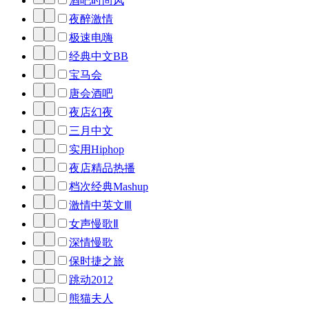
酒吧时尚风
夜醉激情
极速电嗨
经典中文BB
宝马会
唐会酒吧
夜店幻夜
三月中文
实用Hiphop
夜店精品热播
档次经典Mashup
激情中英文Ⅲ
女声慢歌Ⅱ
深情慢歌
保时捷之旅
跳动2012
熊猫夫人