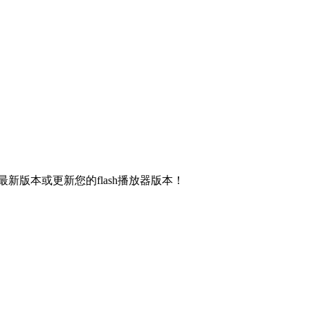
新版本或更新您的flash播放器版本！