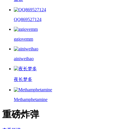
QQ869527124
ggiovemm
ainiweihao
夜长梦多
Methamphetamine
重磅炸弹