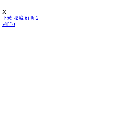
X
下载
收藏
好听
2
难听
0