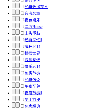
极品传说
经典热播英文
音者续章
夜色娱乐
弹力House
上头重鼓
经典回忆Ⅱ
疯狂2014
摇摆世界
包房精选
快乐2014
包房节奏
经典传说
午夜至尊
夜店节奏Ⅱ
黎明前夕
包房经典