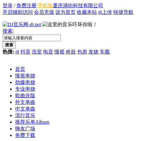
登录
/
免费注册
手机版
重庆滴街科技有限公司
开启辅助访问
会员充值
设为首页
收藏本站
dj上传
快捷导航
搜索
:
搜索
热搜:
dj
抖音
浩室
电音
慢摇
咚鼓
包房
发烧
车载
首页
慢摇串烧
劲爆串烧
专业串烧
歌曲连版
外文单曲
中文单曲
流行音乐
推荐乐单
Album
嗨友广场
免费下载