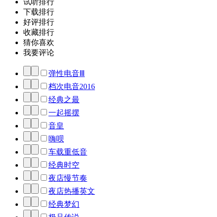
试听排行
下载排行
好评排行
收藏排行
猜你喜欢
我要评论
弹性电音Ⅲ
档次电音2016
经典之最
一起摇摆
音皇
嗨呗
车载重低音
经典时空
夜店慢节奏
夜店热播英文
经典梦幻