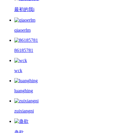
最初的我i
qiaoerlm
86185781
wck
luanghing
zuixiangni
蛊欲