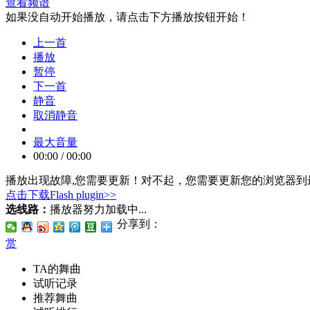
查看频谱
如果没自动开始播放，请点击下方播放按钮开始！
上一首
播放
暂停
下一首
静音
取消静音
最大音量
00:00
/
00:00
播放出现故障,您需要更新！
对不起，您需要更新您的浏览器到最
点击下载Flash plugin>>
选线路：
播放器努力加载中...
分享到：
赏
TA的舞曲
试听记录
推荐舞曲