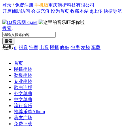
登录
/
免费注册
手机版
重庆滴街科技有限公司
开启辅助访问
会员充值
设为首页
收藏本站
dj上传
快捷导航
搜索
:
搜索
热搜:
dj
抖音
浩室
电音
慢摇
咚鼓
包房
发烧
车载
首页
慢摇串烧
劲爆串烧
专业串烧
歌曲连版
外文单曲
中文单曲
流行音乐
推荐乐单
Album
嗨友广场
免费下载