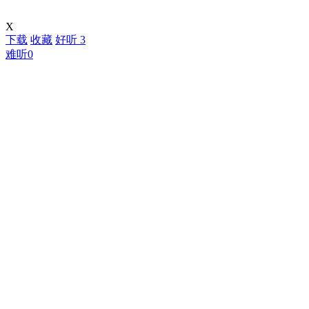
X
下载
收藏
好听
3
难听
0