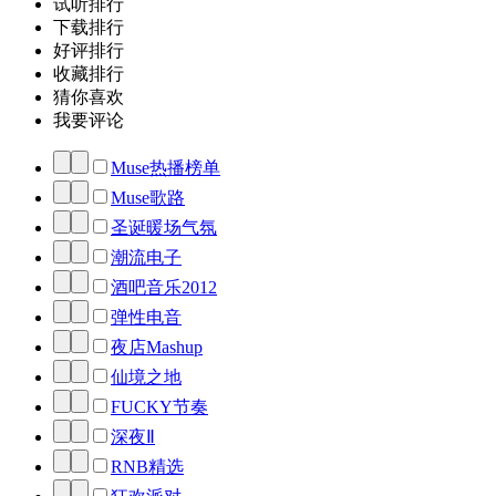
试听排行
下载排行
好评排行
收藏排行
猜你喜欢
我要评论
Muse热播榜单
Muse歌路
圣诞暖场气氛
潮流电子
酒吧音乐2012
弹性电音
夜店Mashup
仙境之地
FUCKY节奏
深夜Ⅱ
RNB精选