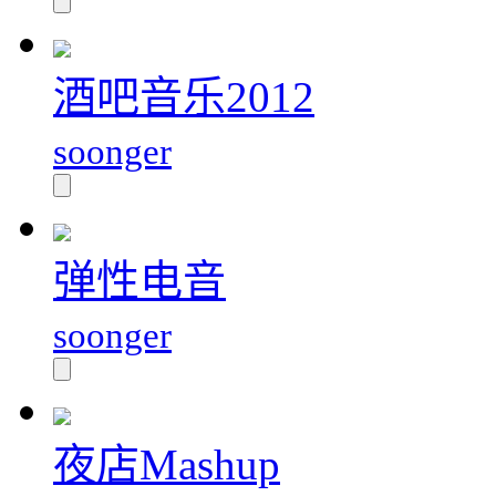
酒吧音乐2012
soonger
弹性电音
soonger
夜店Mashup