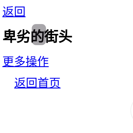
返回
play
卑劣的街头
更多操作
返回首页