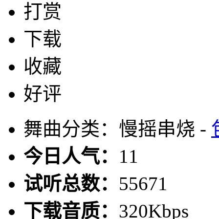
打赏
下载
收藏
好评
舞曲分类：慢摇串烧 -
今日人气：
11
试听总数：
55671
下载音质：
320Kbps