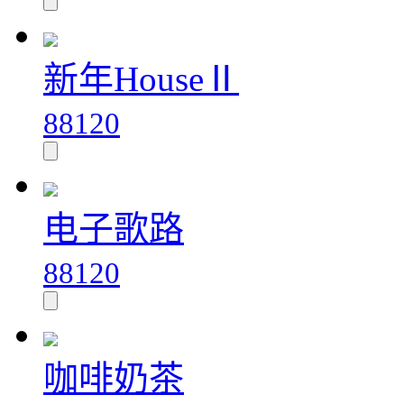
新年HouseⅡ
88120
电子歌路
88120
咖啡奶茶