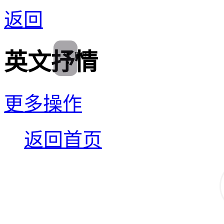
返回
play
英文抒情
更多操作
返回首页