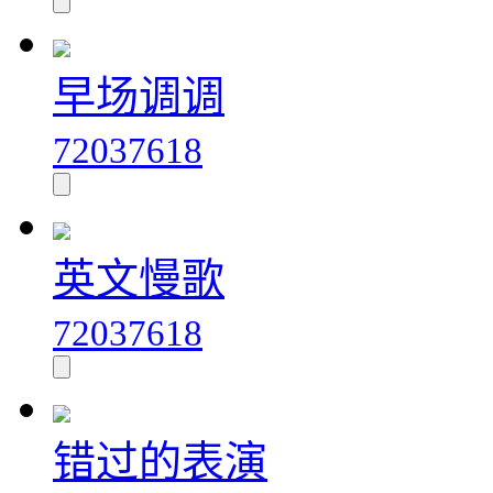
早场调调
72037618
英文慢歌
72037618
错过的表演