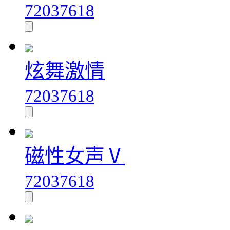
72037618
炫舞激情
72037618
磁性女声Ⅴ
72037618