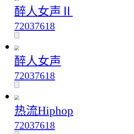
醉人女声Ⅱ
72037618
醉人女声
72037618
热流Hiphop
72037618