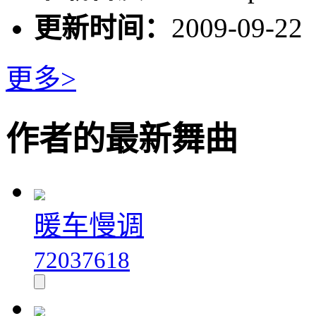
更新时间：
2009-09-22
更多>
作者的最新舞曲
暖车慢调
72037618