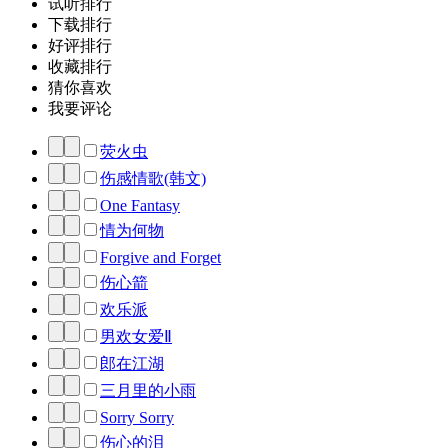
试听排行
下载排行
好评排行
收藏排行
猜你喜欢
我要评论
荧火虫
伤感情歌(韩文)
One Fantasy
情为何物
Forgive and Forget
伤心箭
欢乐派
男欢女爱Ⅱ
郎在江湖
三月里的小雨
Sorry Sorry
伤心的泪