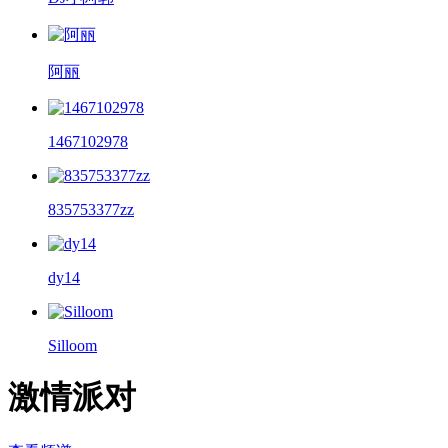
阿丽
1467102978
835753377zz
dy14
Silloom
激情派对