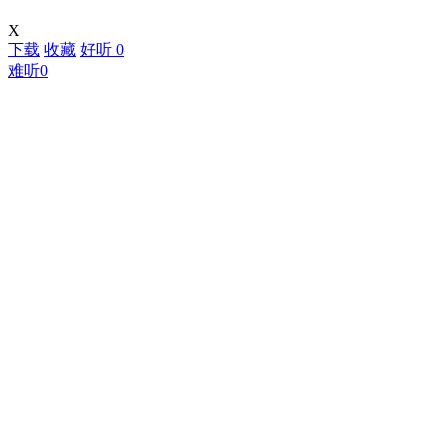
X
下载
收藏
好听
0
难听
0