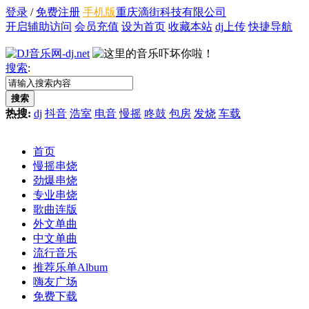
登录
/
免费注册
手机版
重庆滴街科技有限公司
开启辅助访问
会员充值
设为首页
收藏本站
dj上传
快捷导航
搜索
:
搜索
热搜:
dj
抖音
浩室
电音
慢摇
咚鼓
包房
发烧
车载
首页
慢摇串烧
劲爆串烧
专业串烧
歌曲连版
外文单曲
中文单曲
流行音乐
推荐乐单
Album
嗨友广场
免费下载