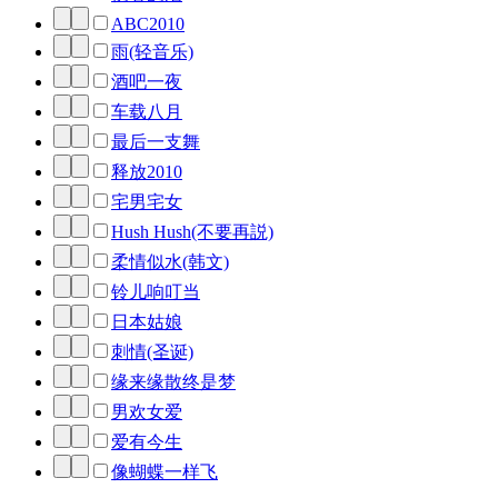
ABC2010
雨(轻音乐)
酒吧一夜
车载八月
最后一支舞
释放2010
宅男宅女
Hush Hush(不要再説)
柔情似水(韩文)
铃儿响叮当
日本姑娘
刺情(圣诞)
缘来缘散终是梦
男欢女爱
爱有今生
像蝴蝶一样飞