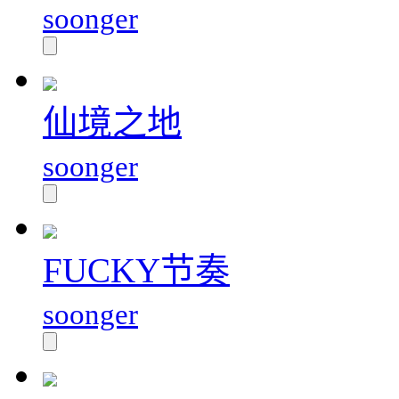
soonger
仙境之地
soonger
FUCKY节奏
soonger