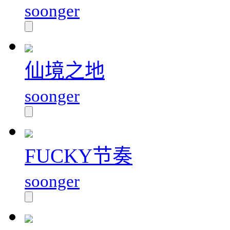
soonger
仙境之地
soonger
FUCKY节奏
soonger