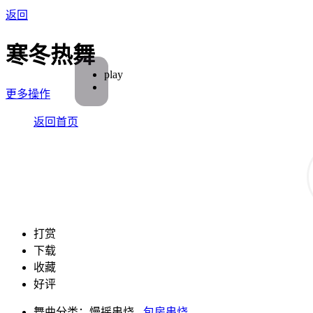
返回
寒冬热舞
play
更多操作
返回首页
打赏
下载
收藏
好评
舞曲分类：慢摇串烧 -
包房串烧