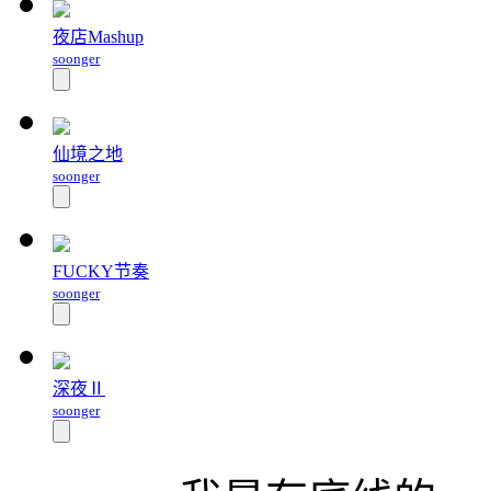
夜店Mashup
soonger
仙境之地
soonger
FUCKY节奏
soonger
深夜Ⅱ
soonger