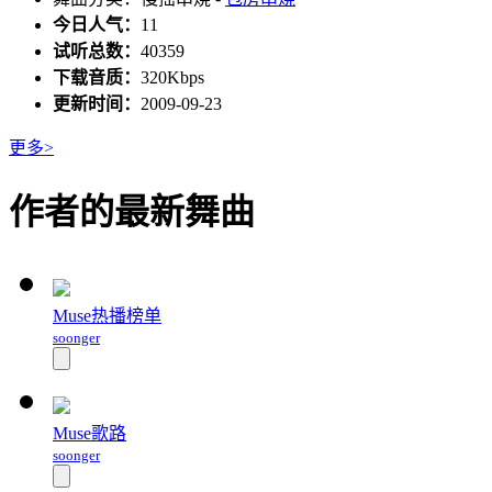
今日人气：
11
试听总数：
40359
下载音质：
320Kbps
更新时间：
2009-09-23
更多>
作者的最新舞曲
Muse热播榜单
soonger
Muse歌路
soonger