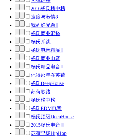
勾魂诱惑
2016杨氏榜中榜
速度与激情8
我的好兄弟Ⅱ
杨氏商业混搭
杨氏弹跳
杨氏电音精品Ⅱ
杨氏商业电音
杨氏精品电音Ⅱ
记得那年在苏荷
杨氏DeepHouse
苏荷歌路
杨氏榜中榜
杨氏EDM电音
杨氏顶级DeepHouse
2015杨氏电音Ⅲ
苏荷早场HipHop