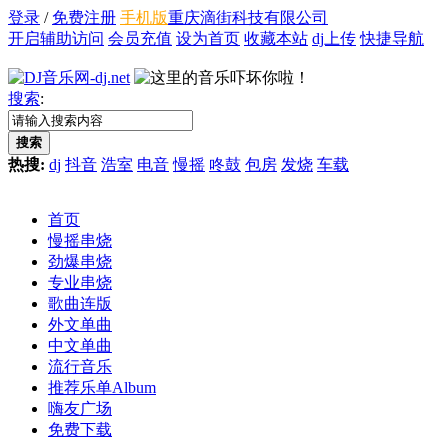
登录
/
免费注册
手机版
重庆滴街科技有限公司
开启辅助访问
会员充值
设为首页
收藏本站
dj上传
快捷导航
搜索
:
搜索
热搜:
dj
抖音
浩室
电音
慢摇
咚鼓
包房
发烧
车载
首页
慢摇串烧
劲爆串烧
专业串烧
歌曲连版
外文单曲
中文单曲
流行音乐
推荐乐单
Album
嗨友广场
免费下载