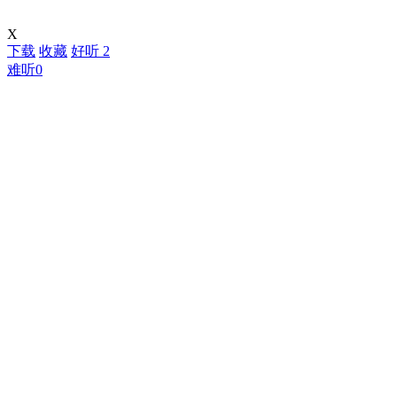
X
下载
收藏
好听
2
难听
0