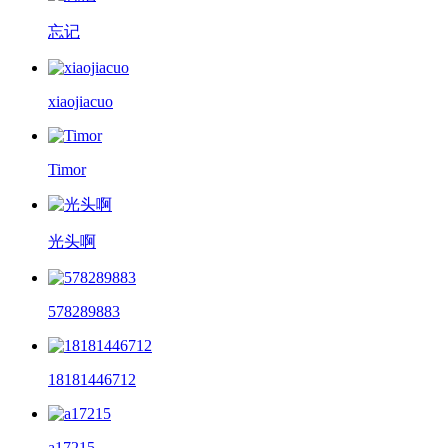
忘记
xiaojiacuo
Timor
光头啊
578289883
18181446712
a17215