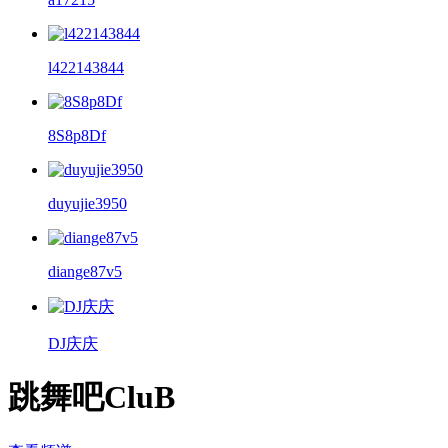
l422143844
8S8p8Df
duyujie3950
diange87v5
DJ庆庆
跳舞吧CluB