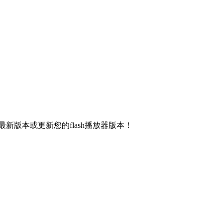
新版本或更新您的flash播放器版本！