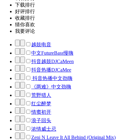
下载排行
好评排行
收藏排行
猜你喜欢
我要评论
越鼓电音
中文FutureBass慢嗨
抖音越鼓DJCaMeen
抖音热播DJCaMee
抖音热播中文劲嗨
《两难》中文劲嗨
荒野猎人
红尘醉梦
情窦初开
浪子回头
浓情威士忌
Zeni N Leave It All Behind (Original Mix)