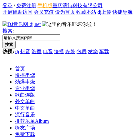
登录
/
免费注册
手机版
重庆滴街科技有限公司
开启辅助访问
会员充值
设为首页
收藏本站
dj上传
快捷导航
搜索
:
搜索
热搜:
dj
抖音
浩室
电音
慢摇
咚鼓
包房
发烧
车载
首页
慢摇串烧
劲爆串烧
专业串烧
歌曲连版
外文单曲
中文单曲
流行音乐
推荐乐单
Album
嗨友广场
免费下载