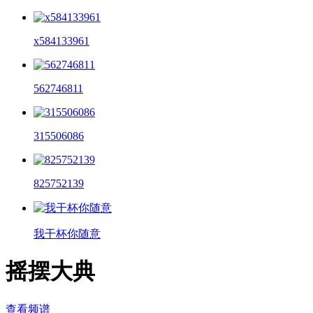
x584133961
562746811
315506086
825752139
我干杯你随意
摇摆大典
查看频谱