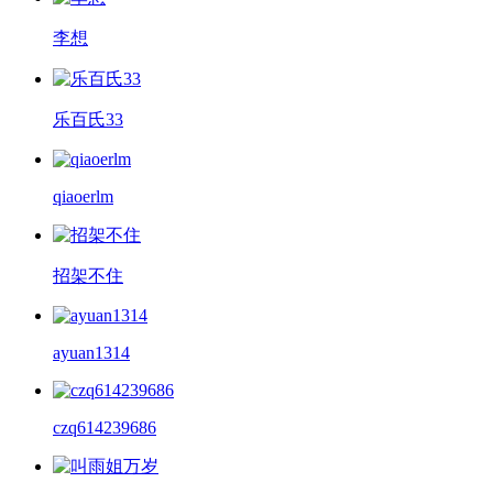
李想
乐百氏33
qiaoerlm
招架不住
ayuan1314
czq614239686