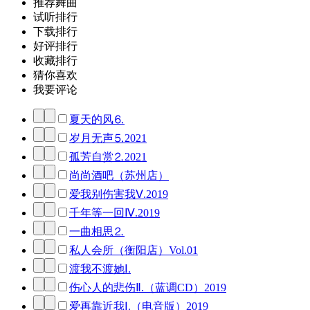
推荐舞曲
试听排行
下载排行
好评排行
收藏排行
猜你喜欢
我要评论
夏天的风⒍
岁月无声⒌2021
孤芳自赏⒉2021
尚尚酒吧（苏州店）
爱我别伤害我Ⅴ.2019
千年等一回Ⅳ.2019
一曲相思⒉
私人会所（衡阳店）Vol.01
渡我不渡她Ⅰ.
伤心人的悲伤Ⅱ.（蓝调CD）2019
爱再靠近我Ⅰ.（电音版）2019