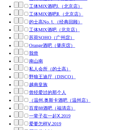
工体MIX酒吧Ⅰ.（北京店）
工体MIX酒吧Ⅱ.（北京店）
的士高No.⒈（经典回顾）
工体MIX酒吧（北京店）
苏荷SOHO（广州扂）
Orange酒吧（肇庆扂）
我曾
南山南
私人会所（的士高）
野狼王迪厅（DISCO）
越南皇族
曾经爱过的那个人
（温州.奥斯卡酒吧（温州店）
百度88酒吧（福清店）
一辈子在一起Ⅹ.2019
爱要怎样Ⅴ.2019