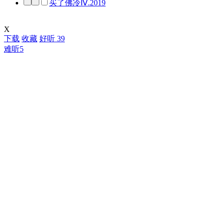
买了佛冷Ⅳ.2019
X
下载
收藏
好听
39
难听
5