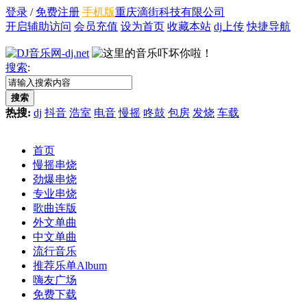
登录
/
免费注册
手机版
重庆滴街科技有限公司
开启辅助访问
会员充值
设为首页
收藏本站
dj上传
快捷导航
搜索
:
搜索
热搜:
dj
抖音
浩室
电音
慢摇
咚鼓
包房
发烧
车载
首页
慢摇串烧
劲爆串烧
专业串烧
歌曲连版
外文单曲
中文单曲
流行音乐
推荐乐单
Album
嗨友广场
免费下载