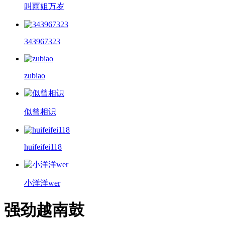
叫雨姐万岁
343967323
zubiao
似曾相识
huifeifei118
小洋洋wer
强劲越南鼓