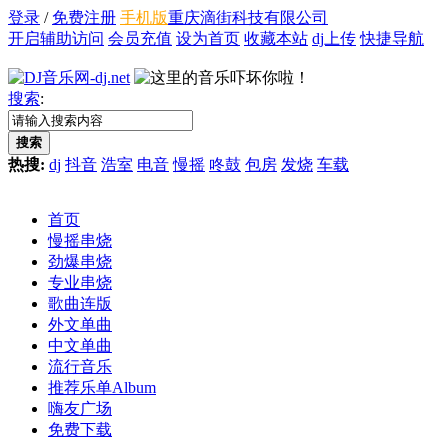
登录
/
免费注册
手机版
重庆滴街科技有限公司
开启辅助访问
会员充值
设为首页
收藏本站
dj上传
快捷导航
搜索
:
搜索
热搜:
dj
抖音
浩室
电音
慢摇
咚鼓
包房
发烧
车载
首页
慢摇串烧
劲爆串烧
专业串烧
歌曲连版
外文单曲
中文单曲
流行音乐
推荐乐单
Album
嗨友广场
免费下载