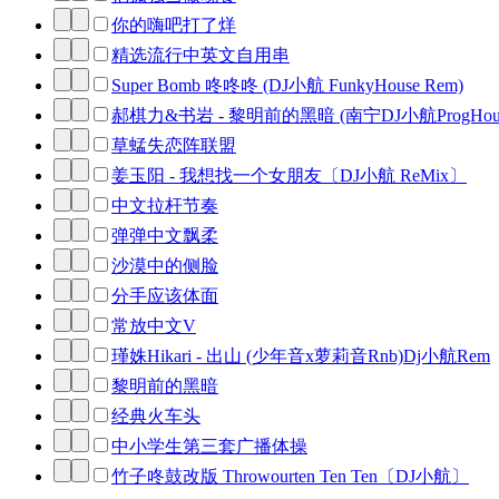
你的嗨吧打了烊
精选流行中英文自用串
Super Bomb 咚咚咚 (DJ小航 FunkyHouse Rem)
郝棋力&书岩 - 黎明前的黑暗 (南宁DJ小航ProgHouse
草蜢失恋阵联盟
姜玉阳 - 我想找一个女朋友〔DJ小航 ReMix〕
中文拉杆节奏
弹弹中文飘柔
沙漠中的侧脸
分手应该体面
常放中文V
瑾姝Hikari - 出山 (少年音x萝莉音Rnb)Dj小航Rem
黎明前的黑暗
经典火车头
中小学生第三套广播体操
竹子咚鼓改版 Throwourten Ten Ten〔DJ小航〕