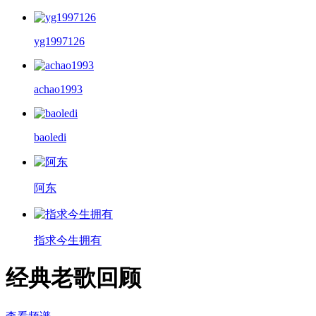
yg1997126
achao1993
baoledi
阿东
指求今生拥有
经典老歌回顾