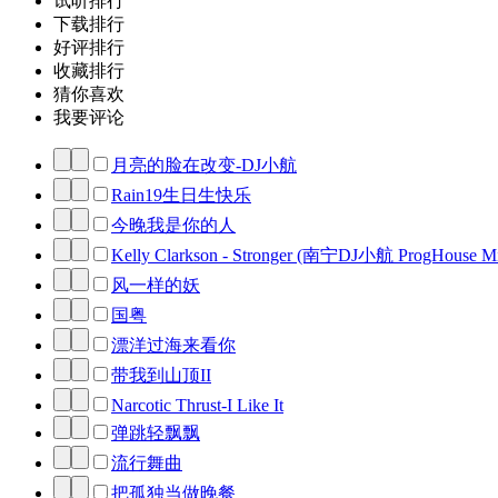
试听排行
下载排行
好评排行
收藏排行
猜你喜欢
我要评论
月亮的脸在改变-DJ小航
Rain19生日生快乐
今晚我是你的人
Kelly Clarkson - Stronger (南宁DJ小航 ProgHouse M
风一样的妖
国粤
漂洋过海来看你
带我到山顶II
Narcotic Thrust-I Like It
弹跳轻飘飘
流行舞曲
把孤独当做晚餐