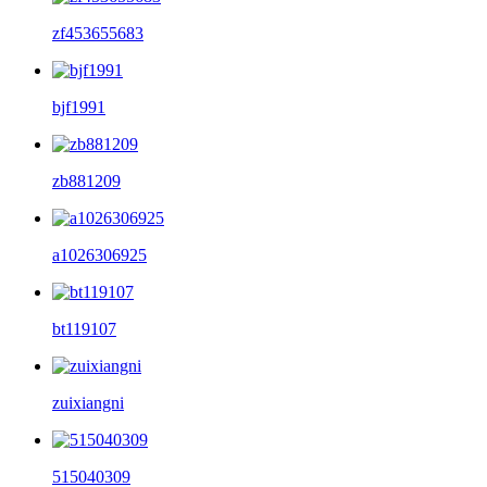
zf453655683
bjf1991
zb881209
a1026306925
bt119107
zuixiangni
515040309