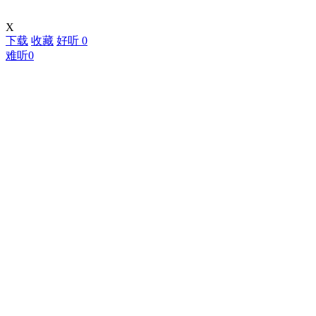
X
下载
收藏
好听
0
难听
0