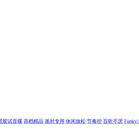
黑胶试音碟
高档精品
派对专用
休闲放松
节奏控
百听不厌
Funk