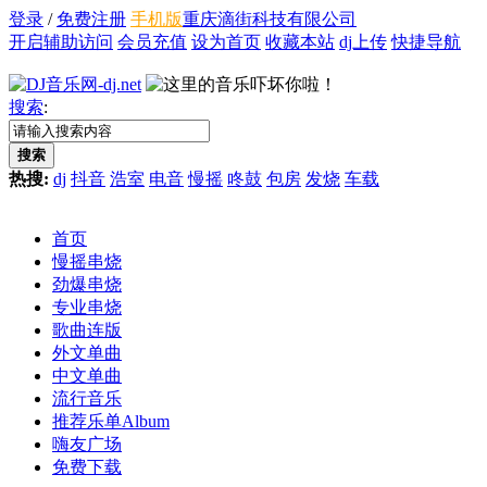
登录
/
免费注册
手机版
重庆滴街科技有限公司
开启辅助访问
会员充值
设为首页
收藏本站
dj上传
快捷导航
搜索
:
搜索
热搜:
dj
抖音
浩室
电音
慢摇
咚鼓
包房
发烧
车载
首页
慢摇串烧
劲爆串烧
专业串烧
歌曲连版
外文单曲
中文单曲
流行音乐
推荐乐单
Album
嗨友广场
免费下载