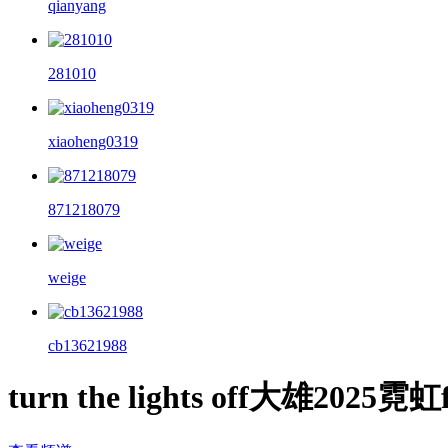
qianyang
281010
xiaoheng0319
871218079
weige
cb13621988
turn the lights off大雄2