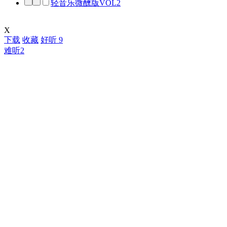
轻音乐微醺版VOL2
X
下载
收藏
好听
9
难听
2