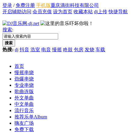
登录
/
免费注册
手机版
重庆滴街科技有限公司
开启辅助访问
会员充值
设为首页
收藏本站
dj上传
快捷导航
搜索
:
搜索
热搜:
dj
抖音
浩室
电音
慢摇
咚鼓
包房
发烧
车载
首页
慢摇串烧
劲爆串烧
专业串烧
歌曲连版
外文单曲
中文单曲
流行音乐
推荐乐单
Album
嗨友广场
免费下载