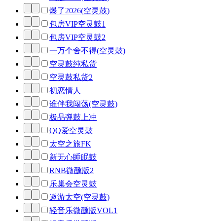
爆了2026(空灵鼓)
包房VIP空灵鼓1
包房VIP空灵鼓2
一万个舍不得(空灵鼓)
空灵鼓纯私货
空灵鼓私货2
初恋情人
谁伴我闯荡(空灵鼓)
极品弹鼓上冲
QQ爱空灵鼓
太空之旅FK
新无心睡眠鼓
RNB微醺版2
乐巢会空灵鼓
遨游太空(空灵鼓)
轻音乐微醺版VOL1