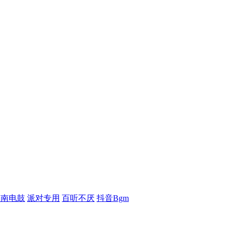
越南电鼓
派对专用
百听不厌
抖音Bgm