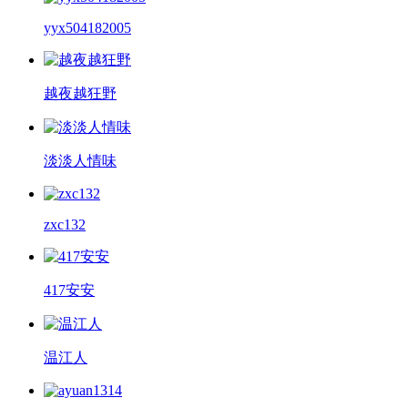
yyx504182005
越夜越狂野
淡淡人情味
zxc132
417安安
温江人