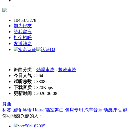
1045373278
加为好友
给我留言
打个招呼
发送消息
舞曲分类：
劲爆串烧
-
越鼓串烧
今日人气：
264
试听总数：
38082
下载音质：
320Kbps
更新时间：
2026-06-08
舞曲
标签
国语
粤语
House/浩室舞曲
包房专用
汽车音乐
动感弹性
你可能感兴趣的人：