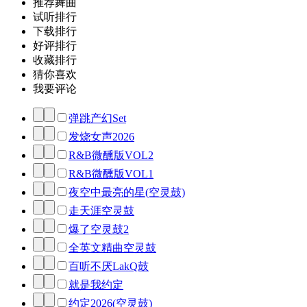
推荐舞曲
试听排行
下载排行
好评排行
收藏排行
猜你喜欢
我要评论
弹跳产幻Set
发烧女声2026
R&B微醺版VOL2
R&B微醺版VOL1
夜空中最亮的星(空灵鼓)
走天涯空灵鼓
爆了空灵鼓2
全英文精曲空灵鼓
百听不厌LakQ鼓
就是我约定
约定2026(空灵鼓)