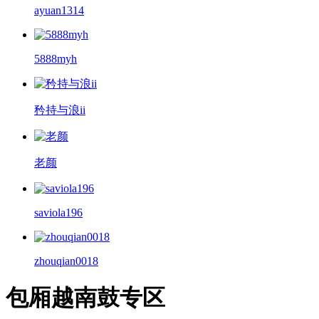
ayuan1314
5888myh
矜持与浪ii
老颜
saviola196
zhouqian0018
包厢越南鼓专区