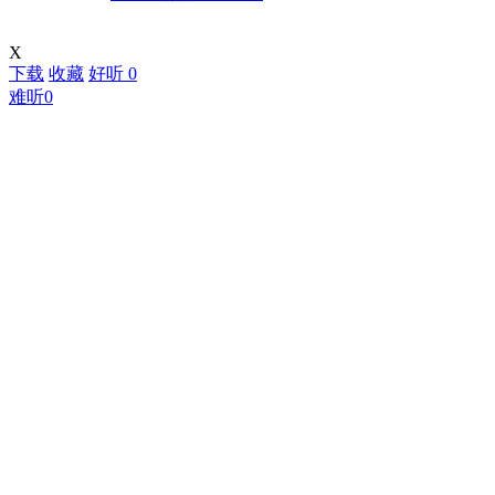
X
下载
收藏
好听
0
难听
0