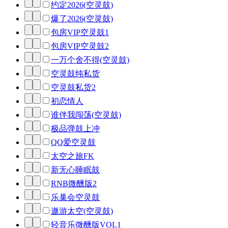
约定2026(空灵鼓)
爆了2026(空灵鼓)
包房VIP空灵鼓1
包房VIP空灵鼓2
一万个舍不得(空灵鼓)
空灵鼓纯私货
空灵鼓私货2
初恋情人
谁伴我闯荡(空灵鼓)
极品弹鼓上冲
QQ爱空灵鼓
太空之旅FK
新无心睡眠鼓
RNB微醺版2
乐巢会空灵鼓
遨游太空(空灵鼓)
轻音乐微醺版VOL1