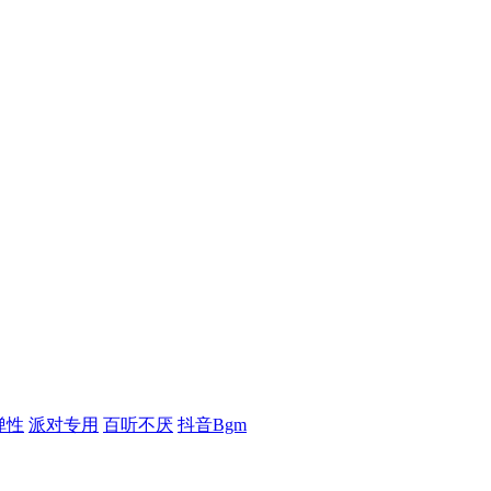
弹性
派对专用
百听不厌
抖音Bgm