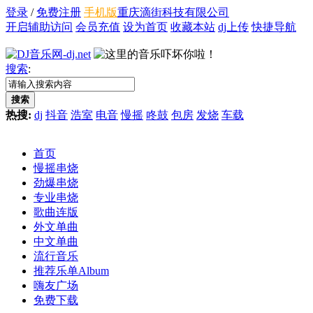
登录
/
免费注册
手机版
重庆滴街科技有限公司
开启辅助访问
会员充值
设为首页
收藏本站
dj上传
快捷导航
搜索
:
搜索
热搜:
dj
抖音
浩室
电音
慢摇
咚鼓
包房
发烧
车载
首页
慢摇串烧
劲爆串烧
专业串烧
歌曲连版
外文单曲
中文单曲
流行音乐
推荐乐单
Album
嗨友广场
免费下载