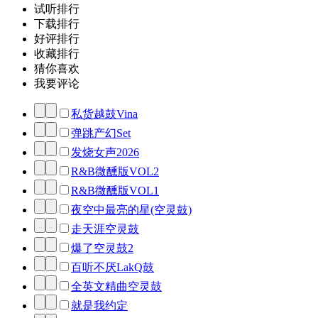
试听排行
下载排行
好评排行
收藏排行
猜你喜欢
我要评论
私货越鼓Vina
弹跳产幻Set
发烧女声2026
R&B微醺版VOL2
R&B微醺版VOL1
夜空中最亮的星(空灵鼓)
走天涯空灵鼓
爆了空灵鼓2
百听不厌LakQ鼓
全英文精曲空灵鼓
就是我约定