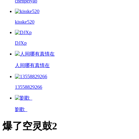
chenpeiyao
kisske520
DJXp
人间哪有真情在
13558829266
劉歡_
爆了空灵鼓2