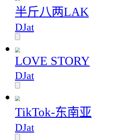
半斤八两LAK
DJat
LOVE STORY
DJat
TikTok-东南亚
DJat