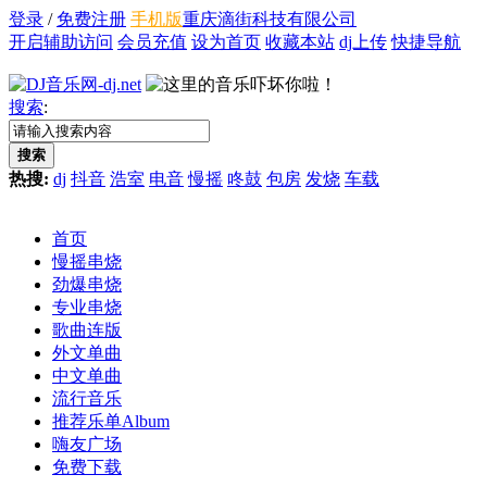
登录
/
免费注册
手机版
重庆滴街科技有限公司
开启辅助访问
会员充值
设为首页
收藏本站
dj上传
快捷导航
搜索
:
搜索
热搜:
dj
抖音
浩室
电音
慢摇
咚鼓
包房
发烧
车载
首页
慢摇串烧
劲爆串烧
专业串烧
歌曲连版
外文单曲
中文单曲
流行音乐
推荐乐单
Album
嗨友广场
免费下载