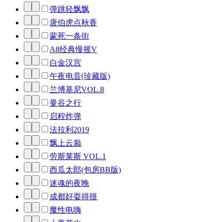
弹跳轻飘飘
唐伯虎点秋香
蒙死一条街
A8经典慢摇V
白金汉宫
午夜电音(珍藏版)
兰博基尼VOL.8
曼谷之行
启程炸弹
法拉利2019
飘上云巅
劳斯莱斯 VOL.1
西瓜太郎(包房BB版)
迷魂的夜晚
成都好耍得很
魔性电嗨