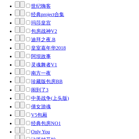
世纪嗨客
经典project合集
玛莎皇宫
包房战神V2
迪拜之夜.B
皇室嘉年华2018
阿坝故事
灵魂舞者V1
南方一夜
珍藏版包房BB
闹到了3
中美战争(上头版)
倩女游魂
V5包厢
经典包房NO1
Only You