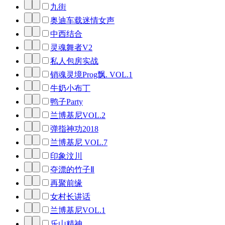
九街
奥迪车载迷情女声
中西结合
灵魂舞者V2
私人包房实战
销魂灵境Prog飘. VOL.1
牛奶小布丁
鸭子Party
兰博基尼VOL.2
弹指神功2018
兰博基尼 VOL.7
印象汶川
夺漂的竹子Ⅱ
再聚前缘
女村长讲话
兰博基尼VOL.1
乐山精神