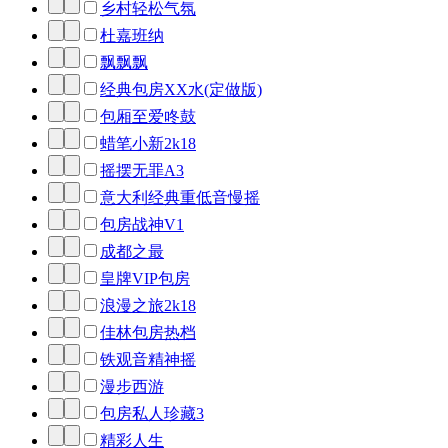
乡村轻松气氛
杜嘉班纳
飘飘飘
经典包房XX水(定做版)
包厢至爱咚鼓
蜡笔小新2k18
摇摆无罪A3
意大利经典重低音慢摇
包房战神V1
成都之最
皇牌VIP包房
浪漫之旅2k18
佳林包房热档
铁观音精神摇
漫步西游
包房私人珍藏3
精彩人生