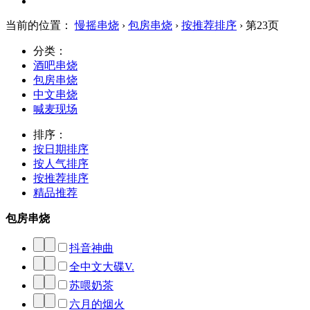
当前的位置：
慢摇串烧
›
包房串烧
›
按推荐排序
› 第23页
分类：
酒吧串烧
包房串烧
中文串烧
喊麦现场
排序：
按日期排序
按人气排序
按推荐排序
精品推荐
包房串烧
抖音神曲
全中文大碟V.
苏喂奶茶
六月的烟火