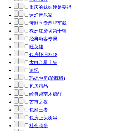
重庆的妹妹硬是要得
迷幻音乐家
奢靡享受潮牌车载
株洲红磨坊第十辑
经典嗨客专属
旺英雄
包房怀旧2k18
太白金星上头
追忆
玛德包房(珍藏版)
包房精品
经典越南木糖醇
芒市之夜
包厢王者
包房上头嗨串
社会劲步