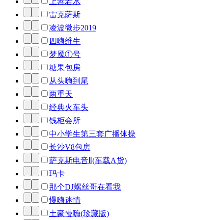
上善若水
雷克萨斯
凌波微步2019
四嗨维生
梦魇①号
糖果包房
从头嗨到尾
两重天
经典火车头
钱柜会所
中小学生第三套广播体操
长沙V8包房
萨克斯电音Ⅱ(车载A货)
玛卡
那个DJ螺丝哥在看我
慢嗨迷情
土豪慢嗨(珍藏版)