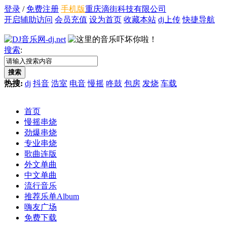
登录
/
免费注册
手机版
重庆滴街科技有限公司
开启辅助访问
会员充值
设为首页
收藏本站
dj上传
快捷导航
搜索
:
搜索
热搜:
dj
抖音
浩室
电音
慢摇
咚鼓
包房
发烧
车载
首页
慢摇串烧
劲爆串烧
专业串烧
歌曲连版
外文单曲
中文单曲
流行音乐
推荐乐单
Album
嗨友广场
免费下载