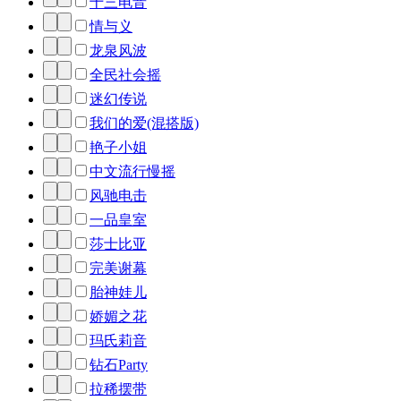
十三电音
情与义
龙泉风波
全民社会摇
迷幻传说
我们的爱(混搭版)
艳子小姐
中文流行慢摇
风驰电击
一品皇室
莎士比亚
完美谢幕
胎神娃儿
娇媚之花
玛氏莉音
钻石Party
拉稀摆带