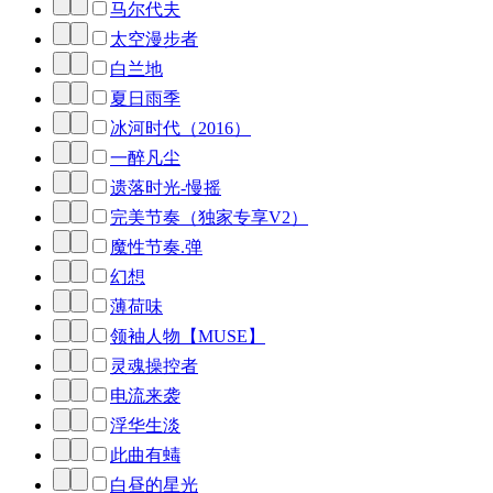
马尔代夫
太空漫步者
白兰地
夏日雨季
冰河时代（2016）
一醉凡尘
遗落时光-慢摇
完美节奏（独家专享V2）
魔性节奏.弹
幻想
薄荷味
领袖人物【MUSE】
灵魂操控者
电流来袭
浮华生淡
此曲有蝳
白昼的星光