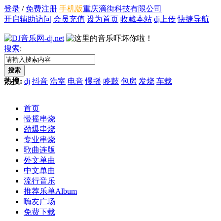
登录
/
免费注册
手机版
重庆滴街科技有限公司
开启辅助访问
会员充值
设为首页
收藏本站
dj上传
快捷导航
搜索
:
搜索
热搜:
dj
抖音
浩室
电音
慢摇
咚鼓
包房
发烧
车载
首页
慢摇串烧
劲爆串烧
专业串烧
歌曲连版
外文单曲
中文单曲
流行音乐
推荐乐单
Album
嗨友广场
免费下载