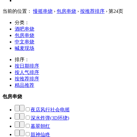
当前的位置：
慢摇串烧
›
包房串烧
›
按推荐排序
› 第24页
分类：
酒吧串烧
包房串烧
中文串烧
喊麦现场
排序：
按日期排序
按人气排序
按推荐排序
精品推荐
包房串烧
夜店风行社会电摇
深水炸弹(3D环绕)
暮翠朝红
鼓神仙咚