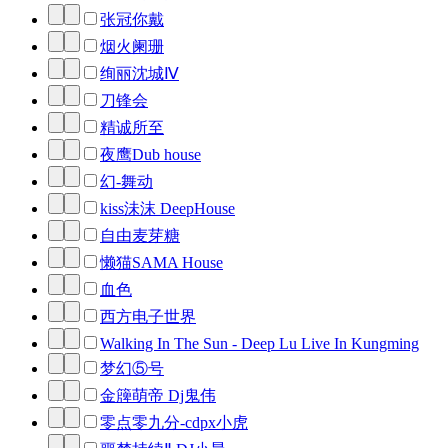
张冠你戴
烟火阑珊
绚丽沈城Ⅳ
刀锋会
精诚所至
夜鹰Dub house
幻-舞动
kiss沬沫 DeepHouse
自由麦芽糖
懒猫SAMA House
血色
西方电子世界
Walking In The Sun - Deep Lu Live In Kungming
梦幻⑤号
金簰萌帝 Dj鬼伟
零点零九分-cdpx小虎