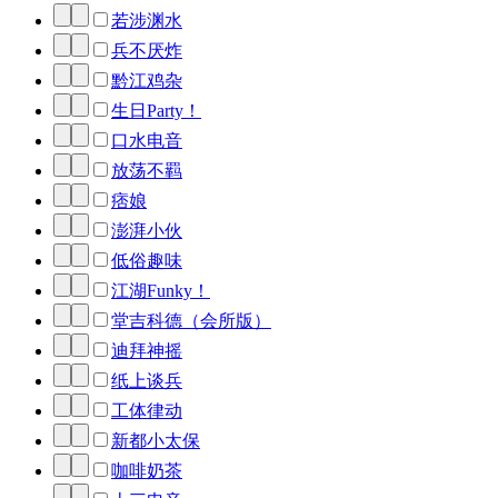
若涉渊水
兵不厌炸
黔江鸡杂
生日Party！
口水电音
放荡不羁
痞娘
澎湃小伙
低俗趣味
江湖Funky！
堂吉科德（会所版）
迪拜神摇
纸上谈兵
工体律动
新都小太保
咖啡奶茶