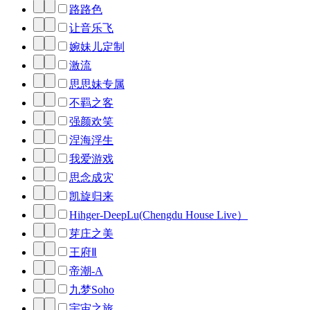
路路色
让音乐飞
婉妹儿定制
激流
思思妹专属
不羁之客
强颜欢笑
涅海浮生
我爱游戏
思念成灾
凯旋归来
Hihger-DeepLu(Chengdu House Live）
芽庄之美
王府Ⅱ
帝潮-A
九梦Soho
宇宙之旅