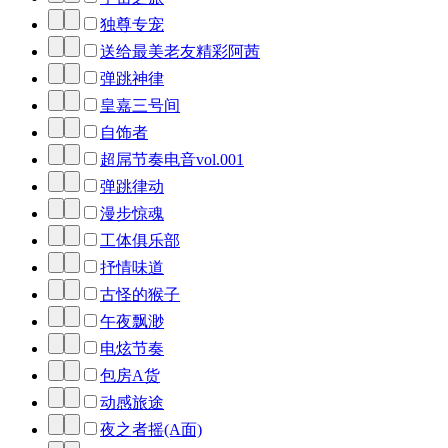
独尊专宠
送给最美老友精彩阿茜
弹跳神律
皇嘉三号间
自饰者
超屌节奏电音vol.001
弹跳律动
漫步惊魂
工体俱乐部
抒情味道
古怪的猴子
午夜飘渺
电炫节奏
包房A货
动感旅途
夜之者摇(A面)