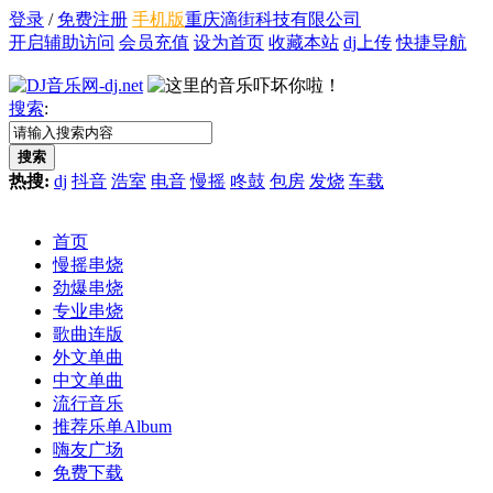
登录
/
免费注册
手机版
重庆滴街科技有限公司
开启辅助访问
会员充值
设为首页
收藏本站
dj上传
快捷导航
搜索
:
搜索
热搜:
dj
抖音
浩室
电音
慢摇
咚鼓
包房
发烧
车载
首页
慢摇串烧
劲爆串烧
专业串烧
歌曲连版
外文单曲
中文单曲
流行音乐
推荐乐单
Album
嗨友广场
免费下载