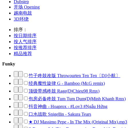
Dubstep
开场 Opening
越南电鼓
3D环绕
排序：
按日期排序
按人气排序
按推荐排序
精品推荐
Funky
竹子咚鼓改版 Throwourten Ten Ten〔DJ小航〕
经典魔性旋律 G - Bamboo (Mr.G remix)
顶级带感咚鼓 Rage(DjChieu98 Rmx)
包房必备咚鼓 Tum Tum Dum(DjMinh Khanh Rmx)
抖音神曲 - Hoaprox - #Lov3 #Ngẫu Hứng
口水战歌 Snigellin - Sakura Tears
★ DJ Massimo Pepe - In The Mix (Original Mix).mp3