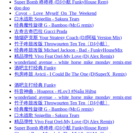
Super Bomb 咚咚咚 (DJ小航 FunkyHouse Rem)
doo doo
Coyot_-_Love_Myself_On_The_Weekend
口水战歌 Snigellin - Sakura Tears
经典魔性旋律 G - Bamboo (Mr.G remix)
古奇古奇巴拉 Gucci Prada
抽烟萨克斯 Your Strategy Coach (DJ阿福 Version Mix)
竹子咚鼓改版 Throwourten Ten Ten〔DJ小航〕
经典咚鼓改版 Michael Jackson - Bad - FunkyHouseMix
精品弹性 Vivo Feat Orel-My Love (Dj Alex Remix)
wonderland_avenue_-_white_horse_mike_monday_remix-mst
酒吧主打经典 Funky
包房咚鼓 Avicii - I Could Be The One (DjSuperX_Remix)
酒吧主打经典 Funky
抖音神曲 - Hoaprox - #Lov3 #Ngẫu Hứng
wonderland_avenue_-_white_horse_mike_monday_remix-mst
竹子咚鼓改版 Throwourten Ten Ten〔DJ小航〕
经典魔性旋律 G - Bamboo (Mr.G remix)
口水战歌 Snigellin - Sakura Tears
精品弹性 Vivo Feat Orel-My Love (Dj Alex Remix)
Super Bomb 咚咚咚 (DJ小航 FunkyHouse Rem)