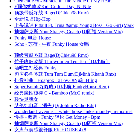
Clement Bcx - Miracle In The Middle Of My Heart
E顶你奶修改Kid_Cudi_-_Day_N_Nite
顶级带感咚鼓 Rage(DjChieu98 Rmx)
全新说唱Hip-Hop
上头说唱 Pitbull Ft. Trina &amp; Young Boss - Go Girl (Mark
抽烟萨克斯 Your Strategy Coach (DJ阿福 Version Mix)
Funky 电音 House
Soho - 苏荷 - 午夜 Funky House 女唱
顶级带感咚鼓 Rage(DjChieu98 Rmx)
竹子咚鼓改版 Throwourten Ten Ten〔DJ小航〕
酒吧主打经典 Funky
包房必备咚鼓 Tum Tum Dum(DjMinh Khanh Rmx)
抖音神曲 - Hoaprox - #Lov3 #Ngẫu Hứng
Super Bomb 咚咚咚 (DJ小航 FunkyHouse Rem)
经典魔性旋律 G - Bamboo (Mr.G remix)
轻快灵魂女
艾伦纯电音 - 消失 (Dj Joblim Radio Edit)
wonderland_avenue_-_white_horse_mike_monday_remix-mst
慢摇 - 蓝调 - Funky 轻松 Get Money - Bpm
抽烟萨克斯 Your Strategy Coach (DJ阿福 Version Mix)
女声节奏感很舒服 FK HOUSE 4x8