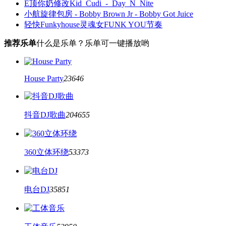
E顶你奶修改Kid_Cudi_-_Day_N_Nite
小航旋律包房 - Bobby Brown Jr - Bobby Got Juice
轻快Funkyhouse灵魂女FUNK YOU节奏
推荐乐单
什么是乐单？乐单可一键播放哟
House Party
23646
抖音DJ歌曲
204655
360立体环绕
53373
电台DJ
35851