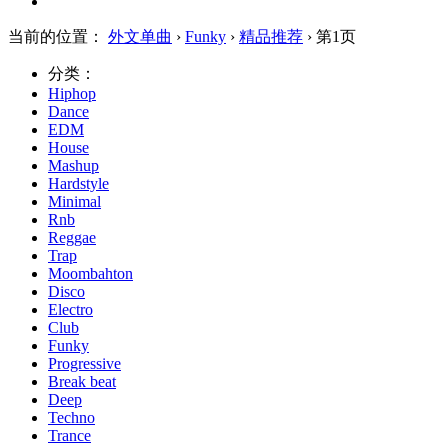
当前的位置：
外文单曲
›
Funky
›
精品推荐
› 第1页
分类：
Hiphop
Dance
EDM
House
Mashup
Hardstyle
Minimal
Rnb
Reggae
Trap
Moombahton
Disco
Electro
Club
Funky
Progressive
Break beat
Deep
Techno
Trance