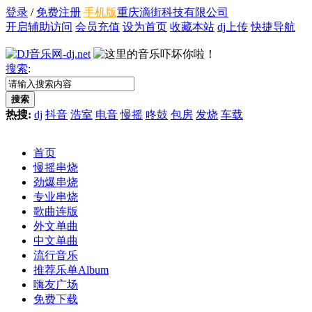
登录
/
免费注册
手机版
重庆滴街科技有限公司
开启辅助访问
会员充值
设为首页
收藏本站
dj上传
快捷导航
搜索
:
搜索
热搜:
dj
抖音
浩室
电音
慢摇
咚鼓
包房
发烧
车载
首页
慢摇串烧
劲爆串烧
专业串烧
歌曲连版
外文单曲
中文单曲
流行音乐
推荐乐单
Album
嗨友广场
免费下载