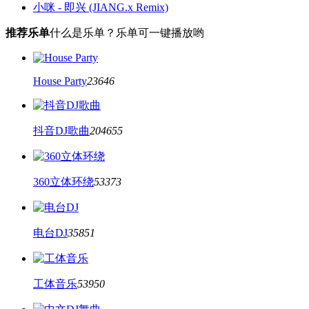
小咪 - 即兴 (JIANG.x Remix)
推荐乐单
什么是乐单？乐单可一键播放哟
House Party
23646
抖音DJ歌曲
204655
360立体环绕
53373
电台DJ
35851
工体音乐
53950