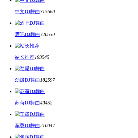
中文DJ舞曲
315660
酒吧DJ舞曲
320530
站长推荐
193545
劲爆DJ舞曲
182597
苏荷DJ舞曲
49452
车载DJ舞曲
210047