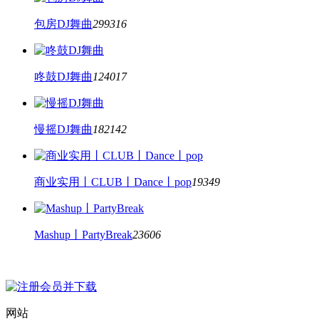
包房DJ舞曲
299316
咚鼓DJ舞曲
124017
慢摇DJ舞曲
182142
商业实用丨CLUB丨Dance丨pop
19349
Mashup丨PartyBreak
23606
网站