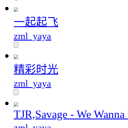
一起起飞
zml_yaya
精彩时光
zml_yaya
TJR,Savage - We Wanna 
zml_yaya