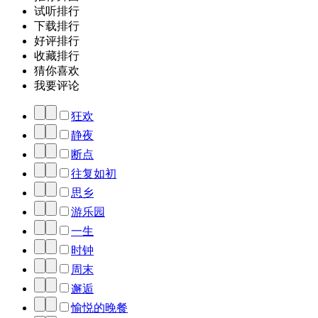
试听排行
下载排行
好评排行
收藏排行
猜你喜欢
我要评论
狂欢
静夜
断点
往复如初
思乡
游乐园
一生
时钟
周末
邂逅
愉悦的晚餐