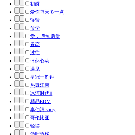
初醒
爱你每天多一点
辗转
放学
爱， 后知后觉
眷恋
过往
怦然心动
遇见
皇冠一刻钟
热舞江南
冰河时代II
精品EDM
李伯清 sorry
哥伦比亚
轻摆
酒吧热榜