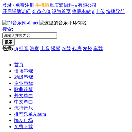
登录
/
免费注册
手机版
重庆滴街科技有限公司
开启辅助访问
会员充值
设为首页
收藏本站
dj上传
快捷导航
搜索
:
搜索
热搜:
dj
抖音
浩室
电音
慢摇
咚鼓
包房
发烧
车载
首页
慢摇串烧
劲爆串烧
专业串烧
歌曲连版
外文单曲
中文单曲
流行音乐
推荐乐单
Album
嗨友广场
免费下载