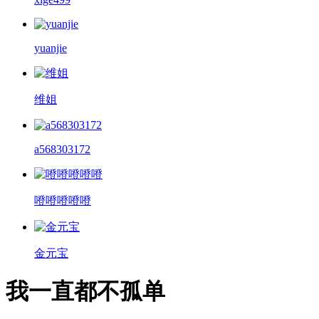
yuanjie
维姐
a568303172
噔噔噔噔噔
金元宝
我一直都不孤单