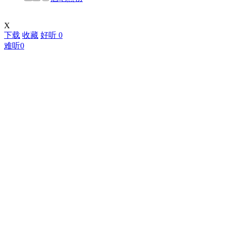
X
下载
收藏
好听
0
难听
0