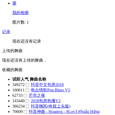
我的相册
图片数: 1
记录
现在还没有记录
上传的舞曲
现在还没有上传的舞曲，
收藏的舞曲
试听人气
舞曲名称
349272
抖音中文包房2018
160611
电台情歌Pop.Blues V5
62733
芒市之夜
143440
2018包房热播V2
366234
抖音嗨民(咚鼓上头版)
70609
抖音神曲 - Hoaprox - #Lov3 #Ngẫu Hứng