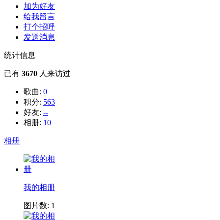
加为好友
给我留言
打个招呼
发送消息
统计信息
已有
3670
人来访过
歌曲:
0
积分:
563
好友:
--
相册:
10
相册
我的相册
图片数: 1