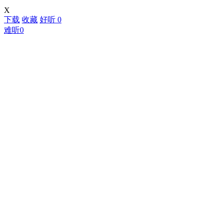
X
下载
收藏
好听
0
难听
0