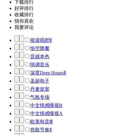
下载排行
好评排行
收藏排行
猜你喜欢
我要评论
摇滚唱腔Ⅱ
悟空降魔
音雄本色
情调音乐
深度Deep HouesⅡ
圣诞电子
丹麦皇室
气氛专场
中文情感慢摇B
中文情感慢摇A
欧美电音Ⅲ
危险节奏Ⅱ