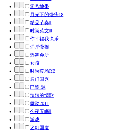
零号地带
月光下的馒头18
精品节奏Ⅱ
时尚英文Ⅲ
你幸福我快乐
弹弹慢摇
热舞会所
女孩
时尚暖场RB
名门闺秀
巴黎.魅
辣辣的情歌
舞动2011
今夜无眠Ⅱ
游戏
迷幻国度