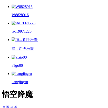
W8828916
tao19971225
痛...并快乐着
a1go00
liangjingru
悟空降魔
查看频谱