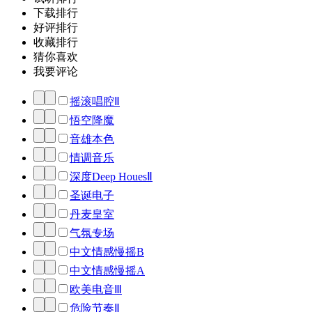
下载排行
好评排行
收藏排行
猜你喜欢
我要评论
摇滚唱腔Ⅱ
悟空降魔
音雄本色
情调音乐
深度Deep HouesⅡ
圣诞电子
丹麦皇室
气氛专场
中文情感慢摇B
中文情感慢摇A
欧美电音Ⅲ
危险节奏Ⅱ