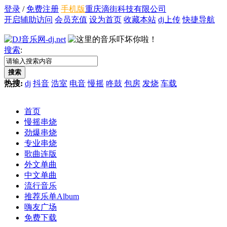
登录
/
免费注册
手机版
重庆滴街科技有限公司
开启辅助访问
会员充值
设为首页
收藏本站
dj上传
快捷导航
搜索
:
搜索
热搜:
dj
抖音
浩室
电音
慢摇
咚鼓
包房
发烧
车载
首页
慢摇串烧
劲爆串烧
专业串烧
歌曲连版
外文单曲
中文单曲
流行音乐
推荐乐单
Album
嗨友广场
免费下载