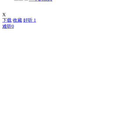
X
下载
收藏
好听
1
难听
0