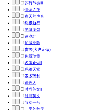
苏荷节奏Ⅲ
情调之夜
春天的声音
终极航行
灵魂跳弹
迷魂計
加減乘除
贵族(客户定做)
你最珍贵
名牌香烟Ⅱ
玛雅天堂
索多玛利
逗色人
时尚英文Ⅱ
时尚英文
节奏一号
一季的秋天