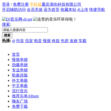
登录
/
免费注册
手机版
重庆滴街科技有限公司
开启辅助访问
会员充值
设为首页
收藏本站
dj上传
快捷导航
搜索
:
搜索
热搜:
dj
抖音
浩室
电音
慢摇
咚鼓
包房
发烧
车载
首页
慢摇串烧
劲爆串烧
专业串烧
歌曲连版
外文单曲
中文单曲
流行音乐
推荐乐单
Album
嗨友广场
免费下载