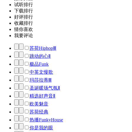
试听排行
下载排行
好评排行
收藏排行
猜你喜欢
我要评论
苏荷HiphopⅢ
跳动的心Ⅱ
极品Funk
中英文慢歌
玛莎拉蒂Ⅲ
圣诞暖场气氛Ⅱ
精选好声音Ⅱ
欧美魅音
苏荷经典
热播FunkyHouse
你是我的眼