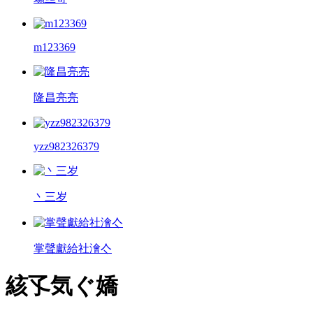
m123369
隆昌亮亮
yzz982326379
丶三岁
掌聲獻給社澮亽
絯孓気ぐ嬌