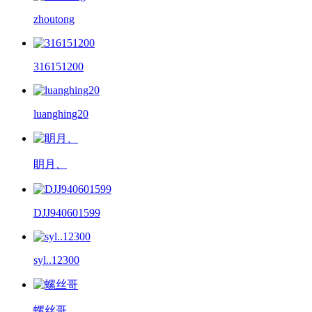
zhoutong
316151200
luanghing20
眀月、
DJJ940601599
syl..12300
螺丝哥