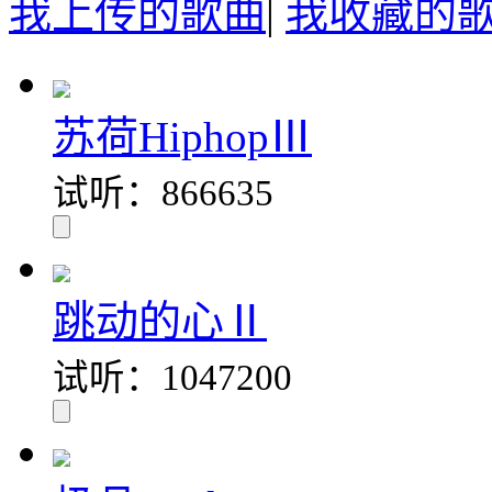
我上传的歌曲
|
我收藏的
苏荷HiphopⅢ
试听：866635
跳动的心Ⅱ
试听：1047200