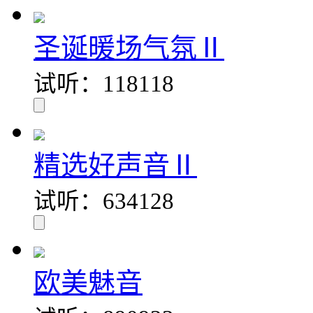
圣诞暖场气氛Ⅱ
试听：118118
精选好声音Ⅱ
试听：634128
欧美魅音