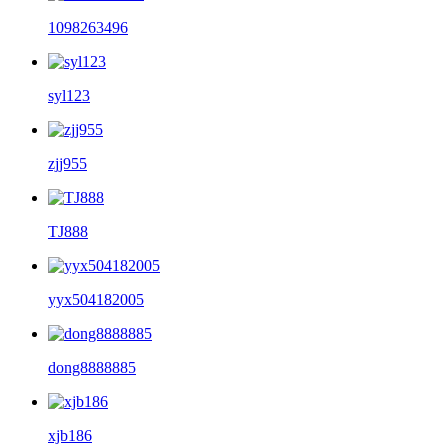
1098263496
syl123
zjj955
TJ888
yyx504182005
dong8888885
xjb186