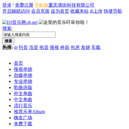
登录
/
免费注册
手机版
重庆滴街科技有限公司
开启辅助访问
会员充值
设为首页
收藏本站
dj上传
快捷导航
搜索
:
搜索
热搜:
dj
抖音
浩室
电音
慢摇
咚鼓
包房
发烧
车载
首页
慢摇串烧
劲爆串烧
专业串烧
歌曲连版
外文单曲
中文单曲
流行音乐
推荐乐单
Album
嗨友广场
免费下载