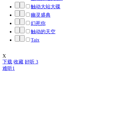
触动大站大碟
幽灵盛典
幻死你
触动的天空
Taix
X
下载
收藏
好听
3
难听
1