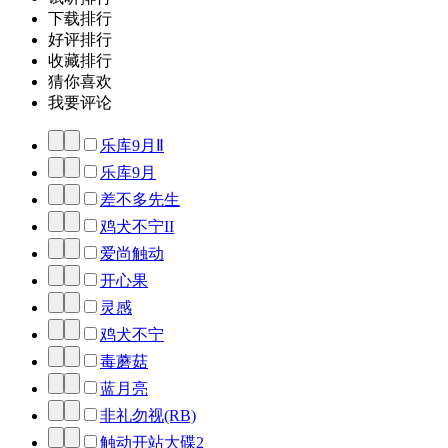
下载排行
好评排行
收藏排行
猜你喜欢
我要评论
乐库9月Ⅱ
乐库9月
差不多先生
鸡犬不宁II
爱尚触动
开心果
灵感
鸡犬不宁
毒蘑菇
蓝月亮
非礼勿视(RB)
触动开站大碟2