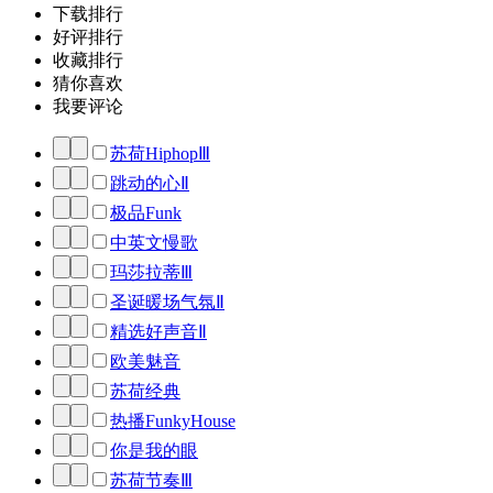
下载排行
好评排行
收藏排行
猜你喜欢
我要评论
苏荷HiphopⅢ
跳动的心Ⅱ
极品Funk
中英文慢歌
玛莎拉蒂Ⅲ
圣诞暖场气氛Ⅱ
精选好声音Ⅱ
欧美魅音
苏荷经典
热播FunkyHouse
你是我的眼
苏荷节奏Ⅲ