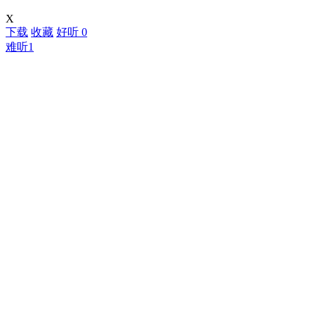
X
下载
收藏
好听
0
难听
1