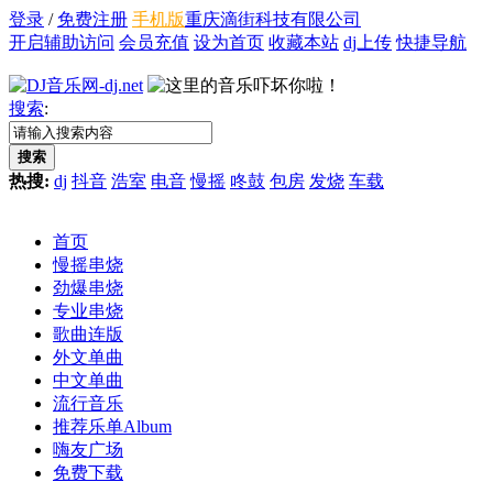
登录
/
免费注册
手机版
重庆滴街科技有限公司
开启辅助访问
会员充值
设为首页
收藏本站
dj上传
快捷导航
搜索
:
搜索
热搜:
dj
抖音
浩室
电音
慢摇
咚鼓
包房
发烧
车载
首页
慢摇串烧
劲爆串烧
专业串烧
歌曲连版
外文单曲
中文单曲
流行音乐
推荐乐单
Album
嗨友广场
免费下载