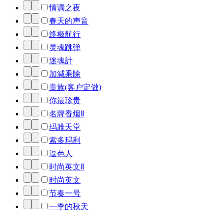
情调之夜
春天的声音
终极航行
灵魂跳弹
迷魂計
加減乘除
贵族(客户定做)
你最珍贵
名牌香烟Ⅱ
玛雅天堂
索多玛利
逗色人
时尚英文Ⅱ
时尚英文
节奏一号
一季的秋天