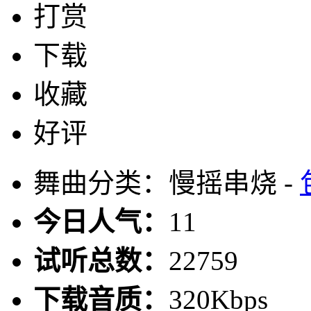
打赏
下载
收藏
好评
舞曲分类：慢摇串烧 -
今日人气：
11
试听总数：
22759
下载音质：
320Kbps