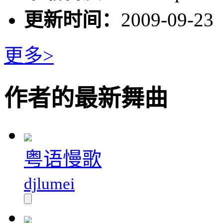
更新时间：
2009-09-23
更多>
作者的最新舞曲
粤语慢歌
djlumei