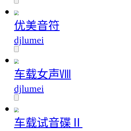
优美音符
djlumei
车载女声Ⅷ
djlumei
车载试音碟Ⅱ