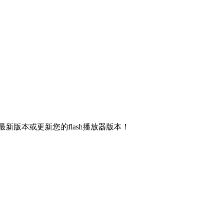
新版本或更新您的flash播放器版本！