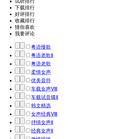
试听排行
下载排行
好评排行
收藏排行
猜你喜欢
我要评论
粤语慢歌
粤语老歌Ⅱ
粤语老歌
柔情女声
优美音符
车载女声Ⅷ
车载试音碟Ⅱ
韩文精选
女声经典Ⅷ
抒情女声Ⅱ
经典女声Ⅱ