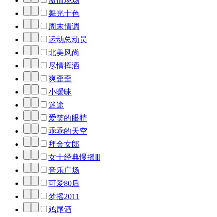
激情现场
舞光十色
周末情调
运动总动员
北美风尚
尽情挥洒
爽歪歪
小暧昧
迷途
爱笑的眼睛
乖乖的天空
拜金女郎
女士经典慢摇Ⅲ
音乐广场
可爱80后
梦摇2011
鸡尾酒