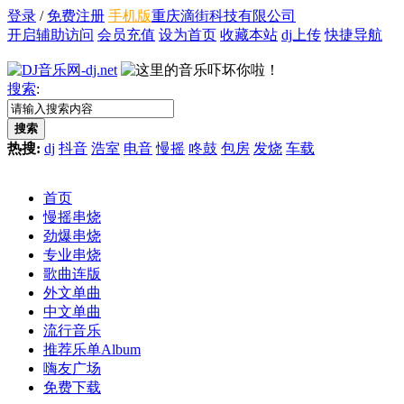
登录
/
免费注册
手机版
重庆滴街科技有限公司
开启辅助访问
会员充值
设为首页
收藏本站
dj上传
快捷导航
搜索
:
搜索
热搜:
dj
抖音
浩室
电音
慢摇
咚鼓
包房
发烧
车载
首页
慢摇串烧
劲爆串烧
专业串烧
歌曲连版
外文单曲
中文单曲
流行音乐
推荐乐单
Album
嗨友广场
免费下载