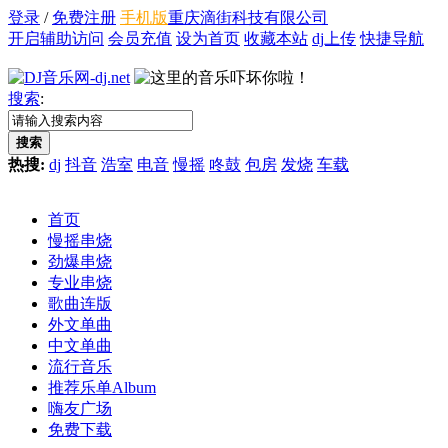
登录
/
免费注册
手机版
重庆滴街科技有限公司
开启辅助访问
会员充值
设为首页
收藏本站
dj上传
快捷导航
搜索
:
搜索
热搜:
dj
抖音
浩室
电音
慢摇
咚鼓
包房
发烧
车载
首页
慢摇串烧
劲爆串烧
专业串烧
歌曲连版
外文单曲
中文单曲
流行音乐
推荐乐单
Album
嗨友广场
免费下载