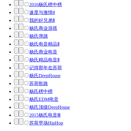
2016杨氏榜中榜
速度与激情8
我的好兄弟Ⅱ
杨氏商业混搭
杨氏弹跳
杨氏电音精品Ⅱ
杨氏商业电音
杨氏精品电音Ⅱ
记得那年在苏荷
杨氏DeepHouse
苏荷歌路
杨氏榜中榜
杨氏EDM电音
杨氏顶级DeepHouse
2015杨氏电音Ⅲ
苏荷早场HipHop