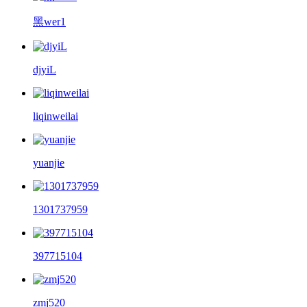
黑wer1
djyiL
liqinweilai
yuanjie
1301737959
397715104
zmj520