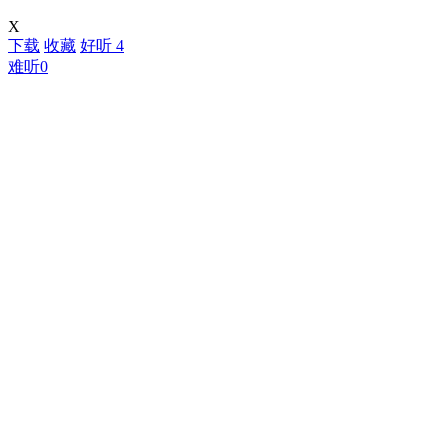
X
下载
收藏
好听
4
难听
0