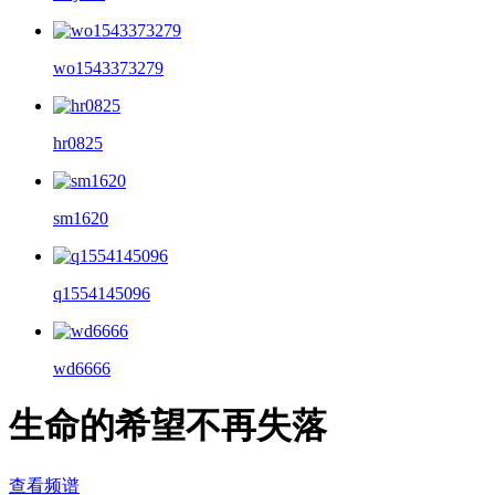
wo1543373279
hr0825
sm1620
q1554145096
wd6666
生命的希望不再失落
查看频谱