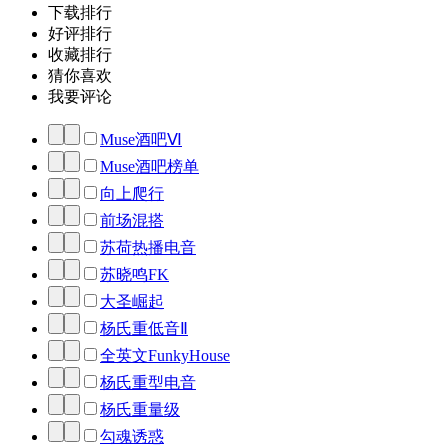
下载排行
好评排行
收藏排行
猜你喜欢
我要评论
Muse酒吧Ⅵ
Muse酒吧榜单
向上爬行
前场混搭
苏荷热播电音
苏晓鸣FK
大圣崛起
杨氏重低音Ⅱ
全英文FunkyHouse
杨氏重型电音
杨氏重量级
勾魂诱惑