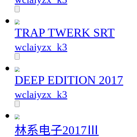
TRAP TWERK SRT
wclaiyzx_k3
DEEP EDITION 2017
wclaiyzx_k3
林系电子2017Ⅲ