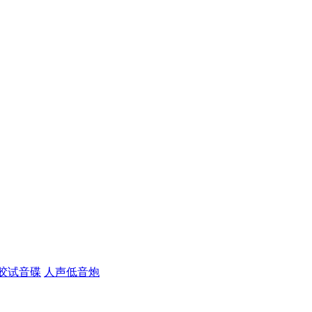
胶试音碟
人声低音炮