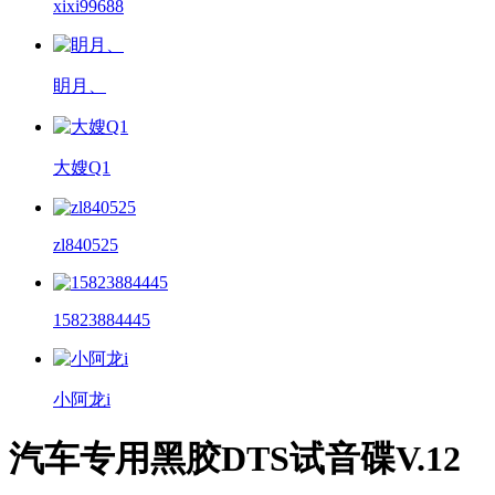
xixi99688
眀月、
大嫂Q1
zl840525
15823884445
小阿龙i
汽车专用黑胶DTS试音碟V.12