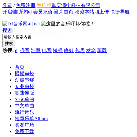
登录
/
免费注册
手机版
重庆滴街科技有限公司
开启辅助访问
会员充值
设为首页
收藏本站
dj上传
快捷导航
搜索
:
搜索
热搜:
dj
抖音
浩室
电音
慢摇
咚鼓
包房
发烧
车载
首页
慢摇串烧
劲爆串烧
专业串烧
歌曲连版
外文单曲
中文单曲
流行音乐
推荐乐单
Album
嗨友广场
免费下载