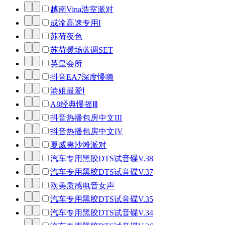
越南Vina浩室派对
成渝高速专用Ⅰ
苏荷夜色
苏荷暖场蓝调SET
英皇会所
抖音EA7深度慢嗨
港姐最爱Ⅰ
A8经典慢摇Ⅲ
抖音热播包房中文III
抖音热播包房中文IV
夏威夷沙滩派对
汽车专用黑胶DTS试音碟V.38
汽车专用黑胶DTS试音碟V.37
欧美质感电音女声
汽车专用黑胶DTS试音碟V.35
汽车专用黑胶DTS试音碟V.34