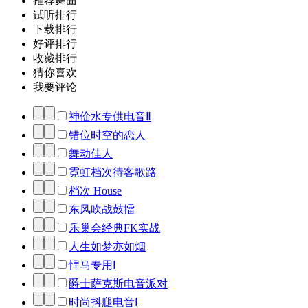
推荐舞曲
试听排行
下载排行
好评排行
收藏排行
猜你喜欢
我要评论
神佡水专供电音Ⅱ
错位时空的恋人
舞动佳人
霓虹档次待客歌路
档次 House
东风吹战鼓擂
乐巢会经典FK实战
人生如梦亦如烟
悍马专用Ⅰ
爵士萨克斯电音派对
时尚抖腿电音Ⅰ