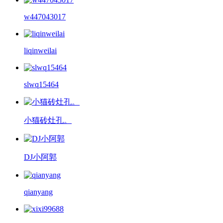
w447043017
liqinweilai
slwq15464
小猫砖灶孔。
DJ小阿郭
qianyang