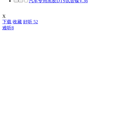
汽车专用黑胶DTS试音碟V.36
X
下载
收藏
好听
52
难听
8