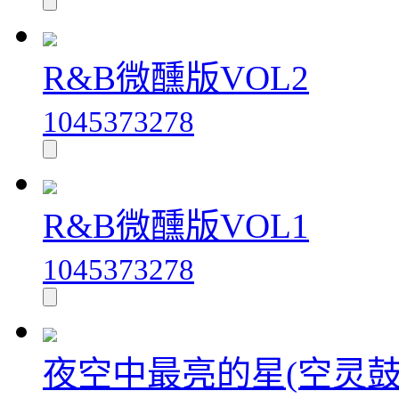
R&B微醺版VOL2
1045373278
R&B微醺版VOL1
1045373278
夜空中最亮的星(空灵鼓