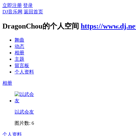
立即注册
登录
DJ音乐网
返回首页
DragonChou的个人空间
https://www.dj.ne
舞曲
动态
相册
主题
留言板
个人资料
相册
以武会友
图片数: 6
个人资料