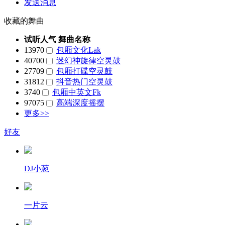
发送消息
收藏的舞曲
试听人气
舞曲名称
13970
包厢文化Lak
40700
迷幻神旋律空灵鼓
27709
包厢打碟空灵鼓
31812
抖音热门空灵鼓
3740
包厢中英文Fk
97075
高端深度摇摆
更多>>
好友
DJ小葱
一片云